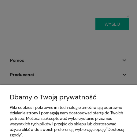
WYŚLIJ
Pomoc
Producenci
Moje konto
Dbamy o Twoją prywatność
Na skróty
Pliki cookies i pokrewne im technologie umożliwiają poprawne
działanie strony i pomagają nam dostosować ofertę do Twoich
Informacje
potrzeb. Możesz zaakceptować wykorzystanie przez nas
wszystkich tych plików i przejść do sklepu lub dostosować
użycie plików do swoich preferencji, wybierając opcję "Dostosuj
zgody".