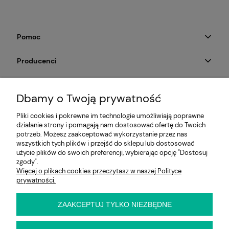
Pomoc
Producenci
Moje konto
Dbamy o Twoją prywatność
Na skróty
Pliki cookies i pokrewne im technologie umożliwiają poprawne
działanie strony i pomagają nam dostosować ofertę do Twoich
Informacje
potrzeb. Możesz zaakceptować wykorzystanie przez nas
wszystkich tych plików i przejść do sklepu lub dostosować
użycie plików do swoich preferencji, wybierając opcję "Dostosuj
zgody".
Więcej o plikach cookies przeczytasz w naszej Polityce
E-KRZESŁO
prywatności.
Biuro handlowe (bez ekspozycji). Prosimy o wcześniejszy
kontakt przed wizytą
ul. Cynamonowa 2,
ZAAKCEPTUJ TYLKO NIEZBĘDNE
56-410 Dobroszyce,
woj. dolnośląskie