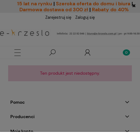
15 lat na rynku
|
Szeroka oferta do domu i biura
|
Darmowa dostawa od 300 zł
|
Rabaty do 40%
Zarejestruj się
Zaloguj się
Ten produkt jest niedostępny.
Pomoc
Producenci
Moje konto