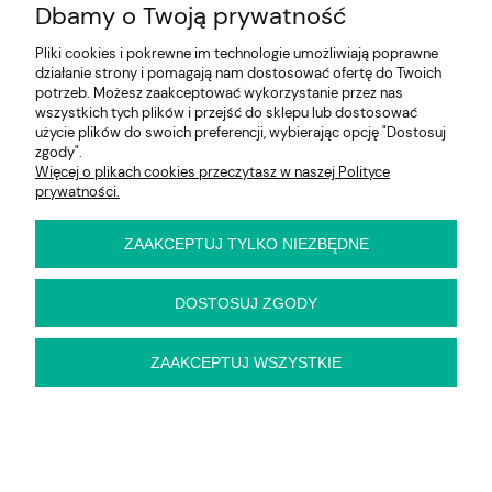
Dbamy o Twoją prywatność
Na skróty
Pliki cookies i pokrewne im technologie umożliwiają poprawne
Informacje
działanie strony i pomagają nam dostosować ofertę do Twoich
potrzeb. Możesz zaakceptować wykorzystanie przez nas
wszystkich tych plików i przejść do sklepu lub dostosować
użycie plików do swoich preferencji, wybierając opcję "Dostosuj
zgody".
E-KRZESŁO
Więcej o plikach cookies przeczytasz w naszej Polityce
Biuro handlowe (bez ekspozycji). Prosimy o wcześniejszy
prywatności.
kontakt przed wizytą
ul. Cynamonowa 2,
56-410 Dobroszyce,
ZAAKCEPTUJ TYLKO NIEZBĘDNE
woj. dolnośląskie
Kontakt:
pn-pt 9:00 - 16:30
DOSTOSUJ ZGODY
22 22 82 046
,
biuro@e-krzeslo.com.pl
ZAAKCEPTUJ WSZYSTKIE
pokaż pełną wersję strony
Sklep internetowy Shoper Premium