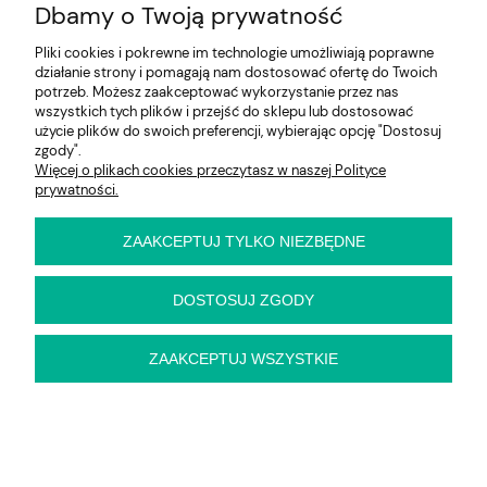
Dbamy o Twoją prywatność
Na skróty
Pliki cookies i pokrewne im technologie umożliwiają poprawne
Informacje
działanie strony i pomagają nam dostosować ofertę do Twoich
potrzeb. Możesz zaakceptować wykorzystanie przez nas
wszystkich tych plików i przejść do sklepu lub dostosować
użycie plików do swoich preferencji, wybierając opcję "Dostosuj
zgody".
E-KRZESŁO
Więcej o plikach cookies przeczytasz w naszej Polityce
Biuro handlowe (bez ekspozycji). Prosimy o wcześniejszy
prywatności.
kontakt przed wizytą
ul. Cynamonowa 2,
56-410 Dobroszyce,
ZAAKCEPTUJ TYLKO NIEZBĘDNE
woj. dolnośląskie
Kontakt:
pn-pt 9:00 - 16:30
DOSTOSUJ ZGODY
22 22 82 046
,
biuro@e-krzeslo.com.pl
ZAAKCEPTUJ WSZYSTKIE
pokaż pełną wersję strony
Sklep internetowy Shoper Premium