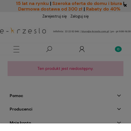
15 lat na rynku
|
Szeroka oferta do domu i biura
|
Darmowa dostawa od 300 zł
|
Rabaty do 40%
Zarejestruj się
Zaloguj się
Ten produkt jest niedostępny.
Pomoc
Producenci
Moje konto