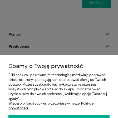
WYŚLIJ
Pomoc
Producenci
Moje konto
Dbamy o Twoją prywatność
Na skróty
Pliki cookies i pokrewne im technologie umożliwiają poprawne
działanie strony i pomagają nam dostosować ofertę do Twoich
Informacje
potrzeb. Możesz zaakceptować wykorzystanie przez nas
wszystkich tych plików i przejść do sklepu lub dostosować
użycie plików do swoich preferencji, wybierając opcję "Dostosuj
zgody".
Więcej o plikach cookies przeczytasz w naszej Polityce
E-KRZESŁO
prywatności.
Biuro handlowe (bez ekspozycji). Prosimy o wcześniejszy
kontakt przed wizytą