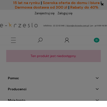
15 lat na rynku
|
Szeroka oferta do domu i biura
|
Darmowa dostawa od 300 zł
|
Rabaty do 40%
Zarejestruj się
Zaloguj się
Ten produkt jest niedostępny.
Pomoc
Producenci
Moje konto