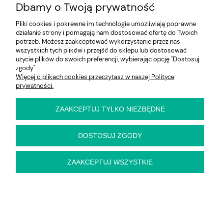
Dbamy o Twoją prywatność
Na skróty
Pliki cookies i pokrewne im technologie umożliwiają poprawne
Informacje
działanie strony i pomagają nam dostosować ofertę do Twoich
potrzeb. Możesz zaakceptować wykorzystanie przez nas
wszystkich tych plików i przejść do sklepu lub dostosować
użycie plików do swoich preferencji, wybierając opcję "Dostosuj
zgody".
E-KRZESŁO
Więcej o plikach cookies przeczytasz w naszej Polityce
Biuro handlowe (bez ekspozycji). Prosimy o wcześniejszy
prywatności.
kontakt przed wizytą
ul. Cynamonowa 2,
56-410 Dobroszyce,
ZAAKCEPTUJ TYLKO NIEZBĘDNE
woj. dolnośląskie
Kontakt:
pn-pt 9:00 - 16:30
DOSTOSUJ ZGODY
22 22 82 046
,
biuro@e-krzeslo.com.pl
ZAAKCEPTUJ WSZYSTKIE
pokaż pełną wersję strony
Sklep internetowy Shoper Premium