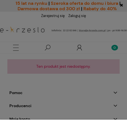
15 lat na rynku
|
Szeroka oferta do domu i biura
|
Darmowa dostawa od 300 zł
|
Rabaty do 40%
Zarejestruj się
Zaloguj się
Ten produkt jest niedostępny.
Pomoc
Producenci
Moje konto