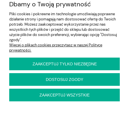
Dbamy o Twoją prywatność
Na skróty
Pliki cookies i pokrewne im technologie umożliwiają poprawne
Informacje
działanie strony i pomagają nam dostosować ofertę do Twoich
potrzeb. Możesz zaakceptować wykorzystanie przez nas
wszystkich tych plików i przejść do sklepu lub dostosować
użycie plików do swoich preferencji, wybierając opcję "Dostosuj
zgody".
E-KRZESŁO
Więcej o plikach cookies przeczytasz w naszej Polityce
Biuro handlowe (bez ekspozycji). Prosimy o wcześniejszy
prywatności.
kontakt przed wizytą
ul. Cynamonowa 2,
56-410 Dobroszyce,
ZAAKCEPTUJ TYLKO NIEZBĘDNE
woj. dolnośląskie
Kontakt:
pn-pt 9:00 - 16:30
DOSTOSUJ ZGODY
22 22 82 046
,
biuro@e-krzeslo.com.pl
ZAAKCEPTUJ WSZYSTKIE
pokaż pełną wersję strony
Sklep internetowy Shoper Premium