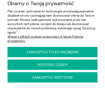
Dbamy o Twoją prywatność
Na skróty
Pliki cookies i pokrewne im technologie umożliwiają poprawne
Informacje
działanie strony i pomagają nam dostosować ofertę do Twoich
potrzeb. Możesz zaakceptować wykorzystanie przez nas
wszystkich tych plików i przejść do sklepu lub dostosować
użycie plików do swoich preferencji, wybierając opcję "Dostosuj
zgody".
E-KRZESŁO
Więcej o plikach cookies przeczytasz w naszej Polityce
Biuro handlowe (bez ekspozycji). Prosimy o wcześniejszy
prywatności.
kontakt przed wizytą
ul. Cynamonowa 2,
56-410 Dobroszyce,
ZAAKCEPTUJ TYLKO NIEZBĘDNE
woj. dolnośląskie
Kontakt:
pn-pt 9:00 - 16:30
DOSTOSUJ ZGODY
22 22 82 046
,
biuro@e-krzeslo.com.pl
ZAAKCEPTUJ WSZYSTKIE
pokaż pełną wersję strony
Sklep internetowy Shoper Premium