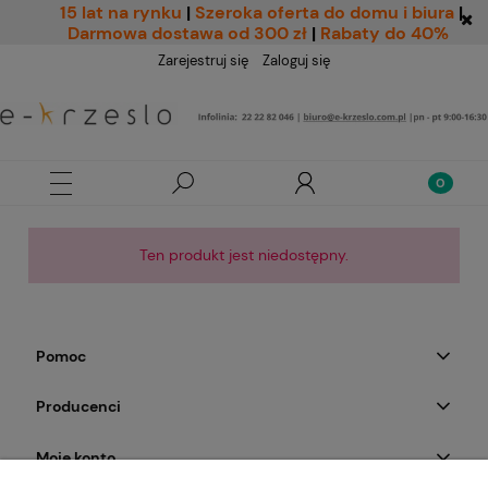
15 lat na rynku
|
Szeroka oferta do domu i biura
|
Darmowa dostawa od 300 zł
|
Rabaty do 40%
Zarejestruj się
Zaloguj się
Ten produkt jest niedostępny.
Pomoc
Producenci
Moje konto