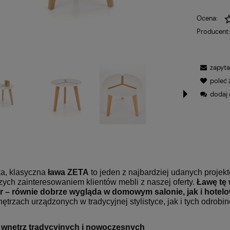
Ocena:
Producent
zapyta
poleć
dodaj 
a, klasyczna
ława ZETA
to jeden z najbardziej udanych proje
zych zainteresowaniem klientów mebli z naszej oferty.
Ławę tę
r – równie dobrze wygląda w domowym salonie, jak i hote
ętrzach urządzonych w tradycyjnej stylistyce, jak i
tych odrobi
 wnętrz tradycyjnych i nowoczesnych