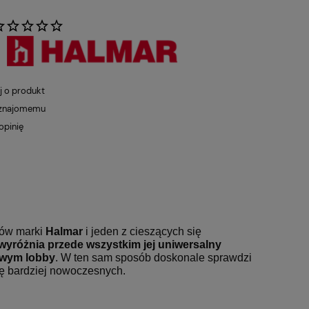
:
j o produkt
 znajomemu
opinię
któw marki
Halmar
i jeden z
cieszących się
 wyróżnia przede
wszystkim jej uniwersalny
lowym
lobby
. W ten sam sposób doskonale sprawdzi
nę bardziej nowoczesnych.