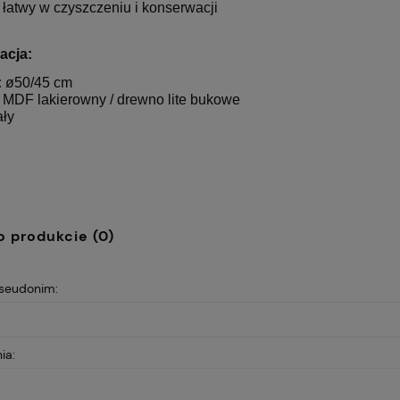
t łatwy w czyszczeniu i konserwacji
acja:
:
ø50/45 cm
MDF lakierowny / drewno lite bukowe
ały
o produkcie (0)
pseudonim:
ia: