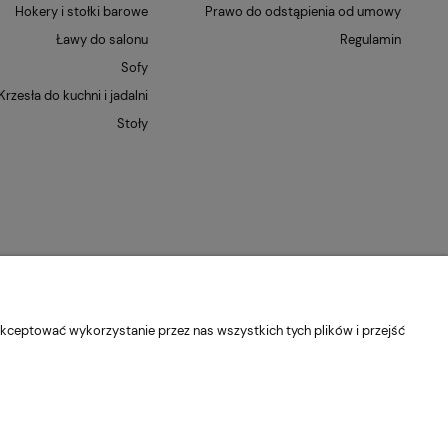
Hokery i stołki barowe
Prawo do odstąpienia od umowy
Ławy do salonu
Regulamin
Sofy
Krzesła do kuchni i jadalni
Stoły
kceptować wykorzystanie przez nas wszystkich tych plików i przejść
dolnośląskie
Kontakt:
pn-pt 9:00 - 16:30
22 22 82 046
,
biuro@e-