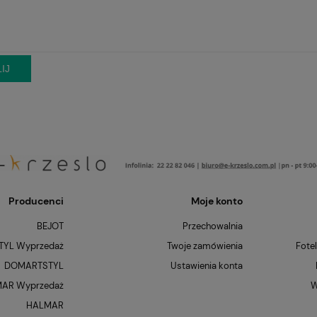
IJ
Producenci
Moje konto
BEJOT
Przechowalnia
YL Wyprzedaż
Twoje zamówienia
Fote
DOMARTSTYL
Ustawienia konta
AR Wyprzedaż
W
HALMAR