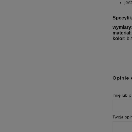
jes
Specyfik
wymiary
materiał:
kolor:
bi
Opinie 
Imię lub 
Twoja opin