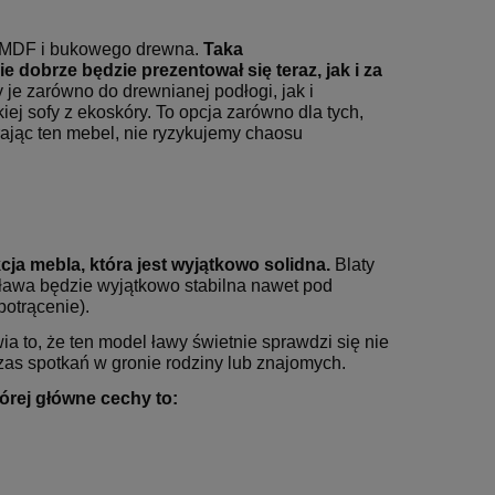
y MDF i bukowego drewna.
Taka
 dobrze będzie prezentował się teraz, jak i
za
y je zarówno do drewnianej
podłogi, jak i
iej sofy z ekoskóry.
To opcja zarówno dla tych,
rając ten
mebel, nie ryzykujemy chaosu
cja mebla, która
jest wyjątkowo solidna.
Blaty
Fotel Obrotowy Sitplus
fotel gab
398,00 zł
1 030,00 zł
ława będzie wyjątkowo stabilna nawet pod
ERGON 2 HB
HASEL cz
(Wyprzed
otrącenie).
 regularna:
Cena regularna:
69,00 zł
1 250,00 zł
ia to, że ten model ławy świetnie sprawdzi się nie
iższa cena:
Najniższa cena:
zas spotkań w gronie rodziny lub znajomych.
69,00 zł
724,00 zł
órej główne cechy to: