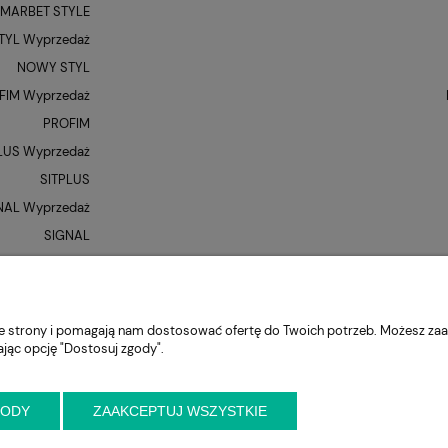
MARBET STYLE
YL Wyprzedaż
NOWY STYL
FIM Wyprzedaż
PROFIM
LUS Wyprzedaż
SITPLUS
NAL Wyprzedaż
SIGNAL
QUE Wyprzedaż
UNIQUE
XR
nie strony i pomagają nam dostosować ofertę do Twoich potrzeb. Możesz zaa
ając opcję "Dostosuj zgody".
GODY
ZAAKCEPTUJ WSZYSTKIE
niejszy kontakt przed wizytą
ul. Cynamonowa 2,
56-410 Dobroszyce,
woj. 
krzeslo.com.pl