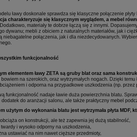
delu ławy doskonale sprawdza się klasyczne połączenie płyt
cja
charakteryzuje się klasycznym wyglądem, a mebel równie
Dodatkowo, materiały te dobrze łączą się z innymi. Dopasujem
o dywanu; mebli z obiciem z naturalnych materiałów, jak i ciężk
ią niebagatelne połączenia, jak i dla niezdecydowanych. Wybie
znego.
wszystkim funkcjonalność
m elementem ławy ZETA są gruby blat oraz sama konstruk
BROTOWY VIRE
Fotel Unique CITY szary
369,00 zł
ą bowiem na szerokich, oraz
wytrzymałych nogach. Dzięki temu 
ZARNY
(WYPRZEDAŻ)
bciążeniem i odporna na przypadkowe uszkodzenia (np. przez p
Cena regularna:
Cena
479,00 zł
4
ą funkcjonalność nadaje ławie
duża powierzchnia
blatu. Spraw
Najniższa cena:
Najn
o dodatek do aranżacji
salonu, ale także praktyczny mebel podc
359,00 zł
4
em użytym do wykonania blatu jest wytrzymała płyta MDF, kt
 obciąża on konstrukcji, ale też zapewnia jej dużą stabilność,
t twardy i wysoko odporny na uszkodzenia,
na ustawiać na nim nawet cięższe przedmioty,