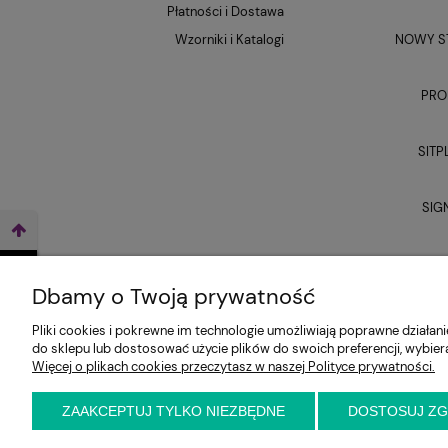
Płatności i Dostawa
Wzorniki i Katalogi
NOWY ST
PRO
SITP
SIG
UNI
WEŹ LEASING TERAZ
Dbamy o Twoją prywatność
Pliki cookies i pokrewne im technologie umożliwiają poprawne działa
do sklepu lub dostosować użycie plików do swoich preferencji, wybier
Więcej o plikach cookies przeczytasz w naszej Polityce prywatności.
ZAAKCEPTUJ TYLKO NIEZBĘDNE
DOSTOSUJ Z
E-KRZESŁO
Biuro handlowe (bez ekspozycji). Prosimy o wcześ