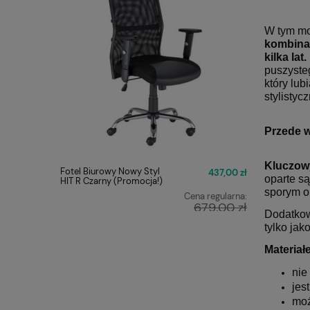
W tym mo
kombina
kilka lat.
puszysteg
który lub
stylistyc
Przede 
Kluczowy
Fotel Biurowy Nowy Styl
FOTEL O
437,00 zł
oparte s
HIT R Czarny (Promocja!)
Q-025 C
sporym
o
Cena regularna:
679,00 zł
Dodatkow
Najniższa cena:
tylko jak
449,00 zł
Materiał
nie
jes
moż