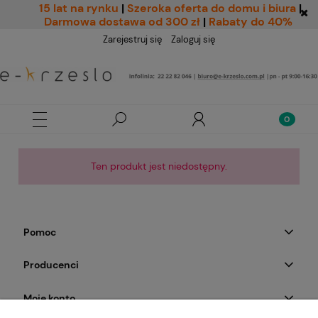
15 lat na rynku
|
Szeroka oferta do domu i biura
|
Darmowa dostawa od 300 zł
|
Rabaty do 40%
Zarejestruj się
Zaloguj się
Ten produkt jest niedostępny.
Pomoc
Producenci
Moje konto