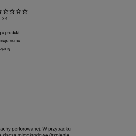
:
XR
j o produkt
 znajomemu
opinię
lachy perforowanej. W przypadku
 złącza mimośrodowe (trzpienie i