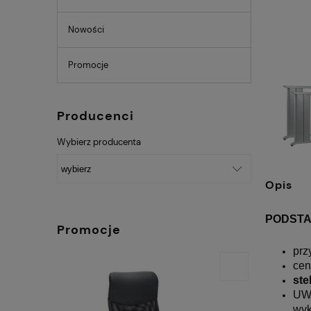
Nowości
Promocje
Producenci
Wybierz producenta
Opis
PODST
Promocje
prz
cen
ste
UWA
wyk