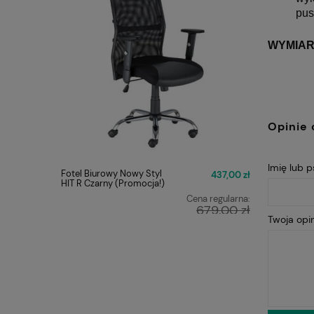
pus
WYMIAR
Opinie 
Imię lub 
Fotel Biurowy Nowy Styl
FOTEL O
437,00 zł
HIT R Czarny (Promocja!)
Q-025 C
Cena regularna:
679,00 zł
Twoja opin
Najniższa cena:
449,00 zł