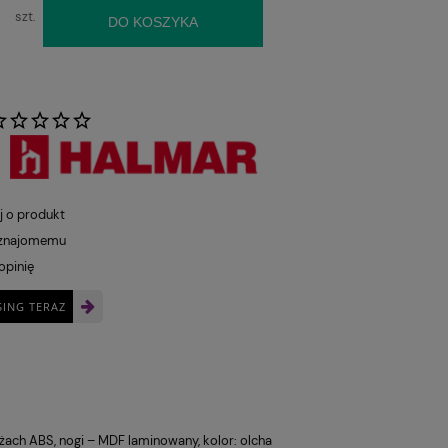
szt.
DO KOSZYKA
:
j o produkt
 znajomemu
opinię
SING TERAZ
eżach ABS, nogi – MDF laminowany, kolor: olcha