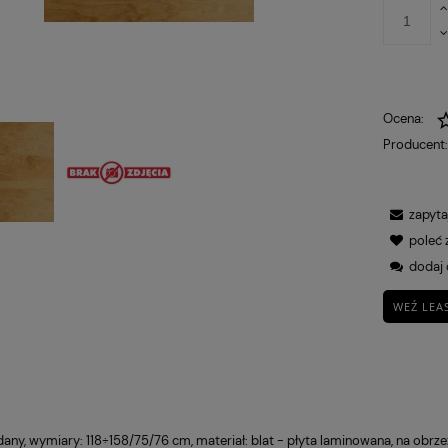
Ocena:
Producent
zapyta
poleć
dodaj 
WEŹ LEA
dany, wymiary: 118÷158/75/76 cm, materiał: blat - płyta laminowana, na obrz