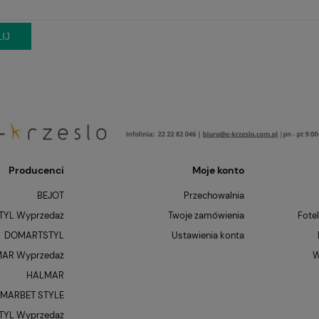
IJ
Producenci
Moje konto
BEJOT
Przechowalnia
YL Wyprzedaż
Twoje zamówienia
Fote
DOMARTSTYL
Ustawienia konta
AR Wyprzedaż
W
HALMAR
MARBET STYLE
YL Wyprzedaż