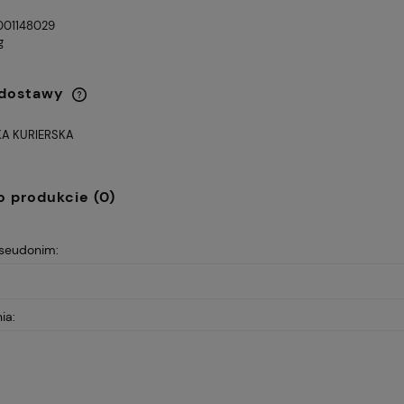
001148029
g
 dostawy
A KURIERSKA
Cena nie zawiera ewentualnych
kosztów płatności
o produkcie (0)
otowy Sitplus
FOTEL OBROTOWY VIRE
1 030,00 zł
HB
Q-025 CZARNY
pseudonim:
Cena regularna:
Cena
1 250,00 zł
4
Najniższa cena:
Najn
724,00 zł
3
ia: