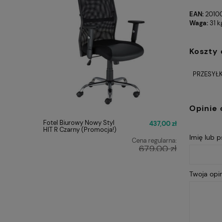
EAN:
2010
Waga:
31 k
Koszty
PRZESYŁK
Opinie 
Fotel Biurowy Nowy Styl
Fotel Obr
437,00 zł
HIT R Czarny (Promocja!)
ERGON 2 
Imię lub 
Cena regularna:
679,00 zł
Najniższa cena:
449,00 zł
Twoja opin