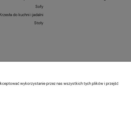
Sofy
Krzesła do kuchni i jadalni
Stoły
kceptować wykorzystanie przez nas wszystkich tych plików i przejść
dolnośląskie
Kontakt:
pn-pt 9:00 - 16:30
22 22 82 046
,
biuro@e-
Sklep internetowy Shoper Premium