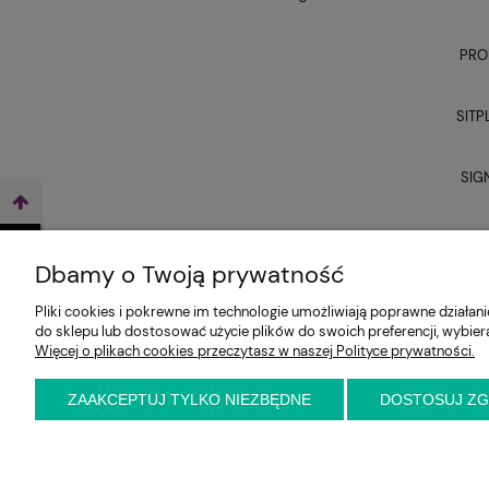
PRO
SITP
SIG
UNI
WEŹ LEASING TERAZ
Dbamy o Twoją prywatność
Pliki cookies i pokrewne im technologie umożliwiają poprawne działa
do sklepu lub dostosować użycie plików do swoich preferencji, wybier
Więcej o plikach cookies przeczytasz w naszej Polityce prywatności.
ZAAKCEPTUJ TYLKO NIEZBĘDNE
DOSTOSUJ Z
E-KRZESŁO
Biuro handlowe (bez ekspozycji). Prosimy o wcześ