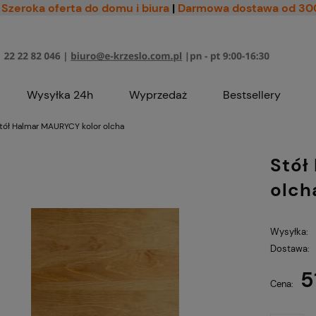
Szeroka oferta do domu i biura
|
Darmowa dostawa od 30
Wysyłka 24h
Wyprzedaż
Bestsellery
tół Halmar MAURYCY kolor olcha
Stół
olch
Wysyłka:
Dostawa:
5
Cena nie zawiera ewe
Cena:
płatności