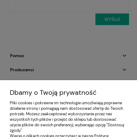
WYŚLIJ
Pomoc
Producenci
Moje konto
Dbamy o Twoją prywatność
Na skróty
Pliki cookies i pokrewne im technologie umożliwiają poprawne
działanie strony i pomagają nam dostosować ofertę do Twoich
Informacje
potrzeb. Możesz zaakceptować wykorzystanie przez nas
wszystkich tych plików i przejść do sklepu lub dostosować
użycie plików do swoich preferencji, wybierając opcję "Dostosuj
zgody".
Więcej o plikach cookies przeczytasz w naszej Polityce