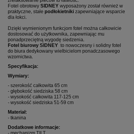
zrelaksowanie pleców to łatwość.
Fotel obrotowy
SIDNEY
wyposażony został również w
praktyczne, stałe
podłokietniki
zapewniające wsparcie
dla łokci.
Dzięki wymienionym funkcjom fotel można całkowicie
dostosować do użytkownika, zapewniając mu
ponadprzeciętną wygodę siedzenia.
Fotel biurowy SIDNEY
to nowoczesny i solidny fotel
do biura dedykowany wielbicielom ponadczasowego
wzornictwa.
Specyfikacja:
Wymiary:
- szerokość całkowita 65 cm
- głębokość siedziska 58 cm
- wysokość całkowita 117-125 cm
- wysokość siedziska 51-59 cm
Materiał:
- tkanina
Dodatkowe informacje:
- mechanizm TILT