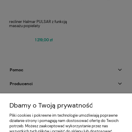
recliner Halmar PULSAR z funkcją
masażu popielaty
1 219,00 zł
Pomoc
Producenci
Moje konto
Dbamy o Twoją prywatność
Na skróty
Pliki cookies i pokrewne im technologie umożliwiają poprawne
działanie strony i pomagają nam dostosować ofertę do Twoich
Informacje
potrzeb. Możesz zaakceptować wykorzystanie przez nas
wszystkich tych plików i przejść do sklepu lub dostosować