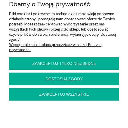
Dbamy o Twoją prywatność
Pliki cookies i pokrewne im technologie umożliwiają poprawne
działanie strony i pomagają nam dostosować ofertę do Twoich
potrzeb. Możesz zaakceptować wykorzystanie przez nas
wszystkich tych plików i przejść do sklepu lub dostosować
użycie plików do swoich preferencji, wybierając opcję "Dostosuj
Fotel biurowy Nowy Styl XILIUM
zgody".
CONFERENCE SWIVEL CHAIR UPH
Więcej o plikach cookies przeczytasz w naszej Polityce
prywatności.
1 517,00 zł
ZAAKCEPTUJ TYLKO NIEZBĘDNE
DOSTOSUJ ZGODY
ZAAKCEPTUJ WSZYSTKIE