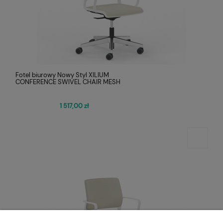
Fotel biurowy Nowy Styl XILIUM
CONFERENCE SWIVEL CHAIR MESH
1 517,00 zł