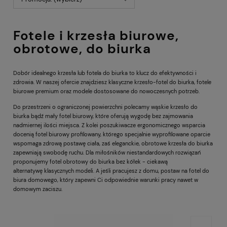
Fotele i krzesła biurowe,
obrotowe, do biurka
Dobór idealnego krzesła lub fotela do biurka to klucz do efektywności i
zdrowia. W naszej ofercie znajdziesz klasyczne krzesło-fotel do biurka, fotele
biurowe premium oraz modele dostosowane do nowoczesnych potrzeb.
Do przestrzeni o ograniczonej powierzchni polecamy wąskie krzesło do
biurka bądź mały fotel biurowy, które oferują wygodę bez zajmowania
nadmiernej ilości miejsca. Z kolei poszukiwacze ergonomicznego wsparcia
docenią fotel biurowy profilowany, którego specjalnie wyprofilowane oparcie
wspomaga zdrową postawę ciała, zaś eleganckie, obrotowe krzesła do biurka
zapewniają swobodę ruchu. Dla miłośników niestandardowych rozwiązań
proponujemy fotel obrotowy do biurka bez kółek - ciekawą
alternatywę klasycznych modeli. A jeśli pracujesz z domu, postaw na fotel do
biura domowego, który zapewni Ci odpowiednie warunki pracy nawet w
domowym zaciszu.