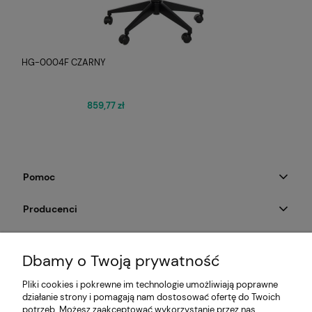
HG-0004F CZARNY
859,77 zł
Pomoc
Producenci
Moje konto
Dbamy o Twoją prywatność
Na skróty
Pliki cookies i pokrewne im technologie umożliwiają poprawne
działanie strony i pomagają nam dostosować ofertę do Twoich
Informacje
potrzeb. Możesz zaakceptować wykorzystanie przez nas