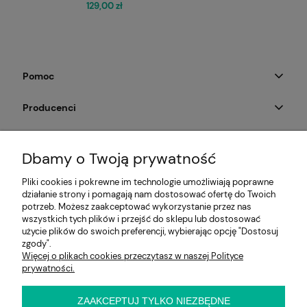
129,00 zł
Pomoc
Producenci
Moje konto
Dbamy o Twoją prywatność
Na skróty
Pliki cookies i pokrewne im technologie umożliwiają poprawne
działanie strony i pomagają nam dostosować ofertę do Twoich
Informacje
potrzeb. Możesz zaakceptować wykorzystanie przez nas
wszystkich tych plików i przejść do sklepu lub dostosować
użycie plików do swoich preferencji, wybierając opcję "Dostosuj
zgody".
Więcej o plikach cookies przeczytasz w naszej Polityce
E-KRZESŁO
prywatności.
Biuro handlowe (bez ekspozycji). Prosimy o wcześniejszy
kontakt przed wizytą
ul. Cynamonowa 2,
ZAAKCEPTUJ TYLKO NIEZBĘDNE