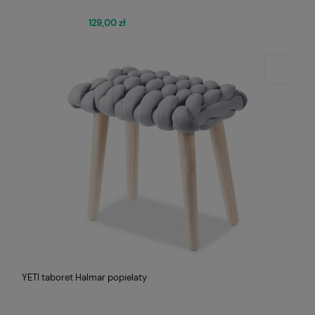
129,00 zł
YETI taboret Halmar popielaty