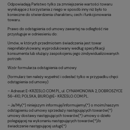
Odpowiadają Państwo tylko za zmniejszenie wartości towaru
wynikające z korzystania z niego w sposób inny niż było to
konieczne do stwierdzenia charakteru, cech i funkcjonowania
towaru.
Prawo do odstąpienia od umowy zawartej na odległość nie
przysługuje w odniesieniu do:
Umów, w których przedmiotem świadczenia jest towar
nieprefabrykowany, wyprodukowany według specyfikacji
konsumenta lub służący zaspokojeniu jego zindywidualizowanych
potrzeb.
Wzór formularza odstąpienia od umowy
(formularz ten należy wypełnić i odesłać tylko w przypadku chęci
odstąpienia od umowy)
– Adresat E-KRZESLO.COM.PL, ul. CYNAMONOWA 2, DOBROSZYCE
56-410, POLSKA, BIURO@E- KRZESLO.COM.PL.
– Ja/My(*) niniejszym informuję/informujemy(*) o moim/naszym
odstąpieniu od umowy sprzedaży następujących towarów(*)
umowy dostawy następujących towarów(*) umowy o dzieło
polegającej na wykonaniu następujących towarów(*)/o
świadczenie następującej usługi(*)