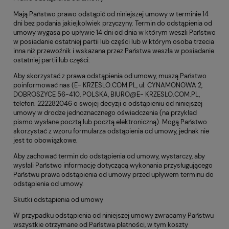
Mają Państwo prawo odstąpić od niniejszej umowy w terminie 14
dni bez podania jakiejkolwiek przyczyny. Termin do odstąpienia od
umowy wygasa po upływie 14 dni od dnia w którym weszli Państwo
w posiadanie ostatniej partii lub części lub w którym osoba trzecia
inna niż przewoźnik i wskazana przez Państwa weszła w posiadanie
ostatniej partii lub części.
Aby skorzystać z prawa odstąpienia od umowy, muszą Państwo
poinformować nas (E- KRZESLO.COM.PL, ul. CYNAMONOWA 2,
DOBROSZYCE 56-410, POLSKA, BIURO@E- KRZESLO.COM.PL,
telefon: 222282046 o swojej decyzji o odstąpieniu od niniejszej
umowy w drodze jednoznacznego oświadczenia (na przykład
pismo wysłane pocztą lub pocztą elektroniczną). Mogą Państwo
skorzystać z wzoru formularza odstąpienia od umowy, jednak nie
jest to obowiązkowe.
Aby zachować termin do odstąpienia od umowy, wystarczy, aby
wysłali Państwo informację dotyczącą wykonania przysługującego
Państwu prawa odstąpienia od umowy przed upływem terminu do
odstąpienia od umowy.
Skutki odstąpienia od umowy
W przypadku odstąpienia od niniejszej umowy zwracamy Państwu
wszystkie otrzymane od Państwa płatności, w tym koszty