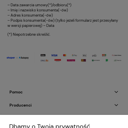
– Data zawarcia umowy(*)/odbioru(*)
– Imię i nazwisko konsumenta(-ów)
– Adres konsumenta(-ów)
– Podpis konsumenta(-ów) (tylko jeżeli formularz jest przesyłany
w wersji papierowej) – Data
(*) Niepotrzebne skreślić.
Pomoc
Producenci
Moje konto
Dbamy o Twoją prywatność