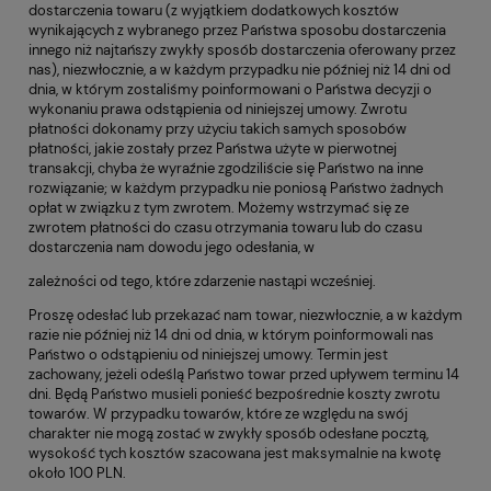
dostarczenia towaru (z wyjątkiem dodatkowych kosztów
wynikających z wybranego przez Państwa sposobu dostarczenia
innego niż najtańszy zwykły sposób dostarczenia oferowany przez
nas), niezwłocznie, a w każdym przypadku nie później niż 14 dni od
dnia, w którym zostaliśmy poinformowani o Państwa decyzji o
wykonaniu prawa odstąpienia od niniejszej umowy. Zwrotu
płatności dokonamy przy użyciu takich samych sposobów
płatności, jakie zostały przez Państwa użyte w pierwotnej
transakcji, chyba że wyraźnie zgodziliście się Państwo na inne
rozwiązanie; w każdym przypadku nie poniosą Państwo żadnych
opłat w związku z tym zwrotem. Możemy wstrzymać się ze
zwrotem płatności do czasu otrzymania towaru lub do czasu
dostarczenia nam dowodu jego odesłania, w
zależności od tego, które zdarzenie nastąpi wcześniej.
Proszę odesłać lub przekazać nam towar, niezwłocznie, a w każdym
razie nie później niż 14 dni od dnia, w którym poinformowali nas
Państwo o odstąpieniu od niniejszej umowy. Termin jest
zachowany, jeżeli odeślą Państwo towar przed upływem terminu 14
dni. Będą Państwo musieli ponieść bezpośrednie koszty zwrotu
towarów. W przypadku towarów, które ze względu na swój
charakter nie mogą zostać w zwykły sposób odesłane pocztą,
wysokość tych kosztów szacowana jest maksymalnie na kwotę
około 100 PLN.