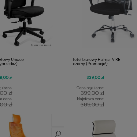
otowy Unique
fotel biurowy Halmar VIRE
yprzedaż)
czarny (Promocja!)
9,00 zł
339,00 zł
ularna:
Cena regularna:
,00 zł
399,00 zł
a cena:
Najniższa cena:
,00 zł
369,00 zł