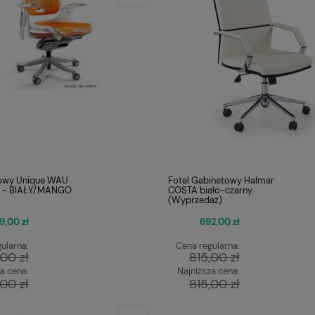
rowy Unique WAU
Fotel Gabinetowy Halmar
r - BIAŁY/MANGO
COSTA biało-czarny
(Wyprzedaż)
9,00 zł
692,00 zł
ularna:
Cena regularna:
00 zł
815,00 zł
a cena:
Najniższa cena:
00 zł
815,00 zł