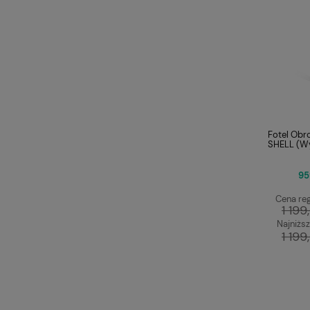
Fotel Obr
SHELL (W
95
Cena reg
1 199
Najniższ
1 199