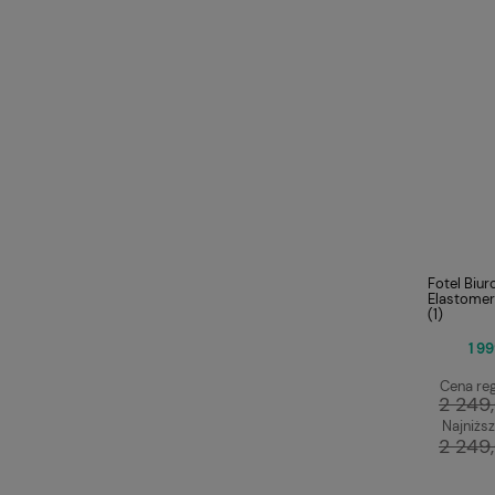
Fotel Biu
Elastome
(1)
1 99
Cena reg
2 249,
Najniższ
2 249,