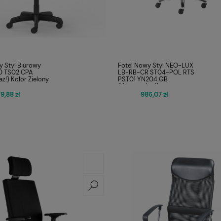
y Styl Biurowy
Fotel Nowy Styl NEO-LUX
0 TS02 CPA
LB-RB-CR ST04-POL RTS
ż!) Kolor Zielony
PST01 YN204 GB
(Wyprzedaż !)
9,88 zł
986,07 zł