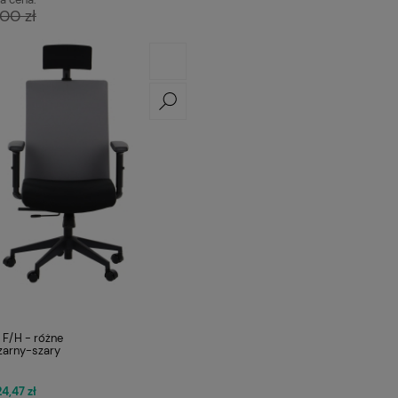
00 zł
F/H - różne
czarny-szary
4,47 zł