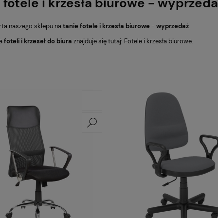
 fotele i krzesła biurowe - wyprzeda
erta naszego sklepu na
tanie fotele i krzesła biurowe
-
wyprzedaż
.
ta
foteli i krzeseł do biura
znajduje się tutaj:
Fotele i krzesła biurowe
.