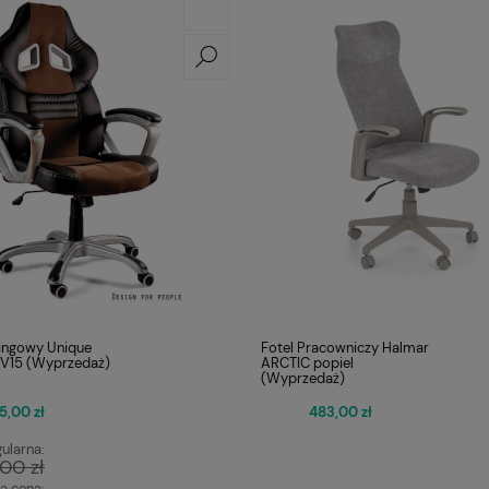
ingowy Unique
Fotel Pracowniczy Halmar
V15 (Wyprzedaż)
ARCTIC popiel
(Wyprzedaż)
5,00 zł
483,00 zł
ularna:
00 zł
a cena: