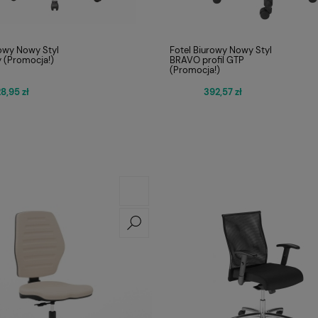
rowy Nowy Styl
Fotel Biurowy Nowy Styl
y (Promocja!)
BRAVO profil GTP
(Promocja!)
8,95 zł
392,57 zł
otowy Sitplus
FOTEL OBROTOWY VIRE
1 030,00 zł
HB
Q-025 CZARNY
Cena regularna:
Cena
1 250,00 zł
4
Najniższa cena:
Najn
724,00 zł
3