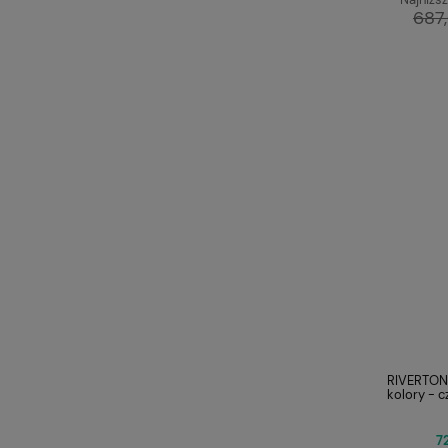
687,
RIVERTON 
kolory - 
72