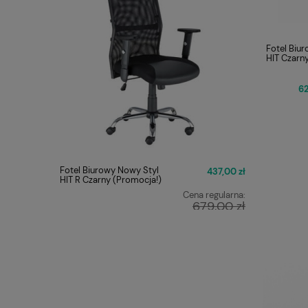
Fotel Biu
HIT Czarn
62
Fotel Biurowy Nowy Styl
Fotel Obr
437,00 zł
HIT R Czarny (Promocja!)
ERGON 2 
Cena regularna:
679,00 zł
Najniższa cena:
449,00 zł