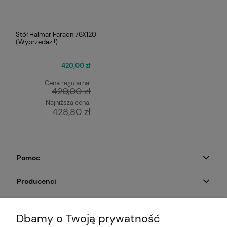
Stół Halmar Faraon 76X120
(Wyprzedaż !)
420,00 zł
Cena regularna:
420,00 zł
Najniższa cena:
428,80 zł
Pomoc
Producenci
Moje konto
Dbamy o Twoją prywatność