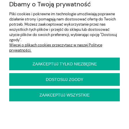
Dbamy o Twoją prywatność
Pliki cookies i pokrewne im technologie umożliwiają poprawne
działanie strony i pomagają nam dostosować ofertę do Twoich
potrzeb. Możesz zaakceptować wykorzystanie przez nas
wszystkich tych plików i przejść do sklepu lub dostosować
użycie plików do swoich preferencji, wybierając opcję "Dostosuj
zgody".
Więcej o plikach cookies przeczytasz w naszej Polityce
prywatności.
CASTEL 2 XL sofa ciemny zielony /
ZAAKCEPTUJ TYLKO NIEZBĘDNE
złoty Halmar
DOSTOSUJ ZGODY
1 579,00 zł
ZAAKCEPTUJ WSZYSTKIE