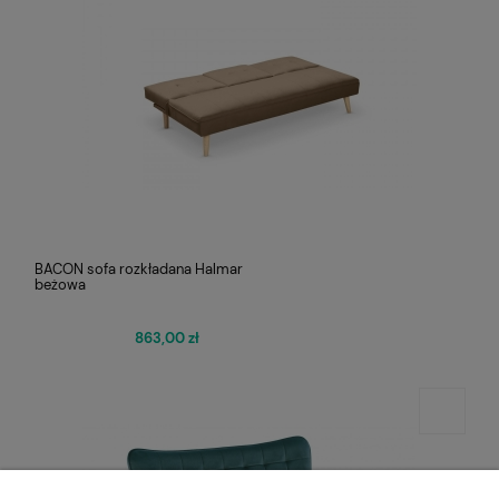
BACON sofa rozkładana Halmar
beżowa
863,00 zł