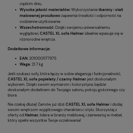
ciężkim dniu.
Wysoka jakość materiałów:
Wykorzystanie
tkaniny
i
stali
malowanej proszkowo
zapewnia trwałość i odporność na
codzienne użytkowanie.
Wszechstronność:
Dzięki swojemu uniwersalnemu
wyglądowi,
CASTEL XL sofa Halmar
idealnie wpasuje się w
różnorodne wnętrza.
Dodatkowe informacje:
EAN:
2010001177975
Waga:
21.7 kg
Jeśli szukasz sofy, która łączy w sobie elegancję i funkcjonalność,
CASTEL XL sofa popielaty / czarny Halmar
jest doskonałym
wyborem. Dzięki swoim wymiarom i kolorystyce, będzie
doskonałym dodatkiem do Twojego salonu, pokoju gościnnego czy
biura.
Nie czekaj dłużej! Zamów już dziś
CASTEL XL sofa Halmar
i dodaj
swoim wnętrzom wyjątkowego charakteru i stylu. Skorzystaj z
oferty od
Halmar
, lidera w branży meblowej, i zainwestuj w mebel,
który spełni wszystkie Twoje oczekiwania!