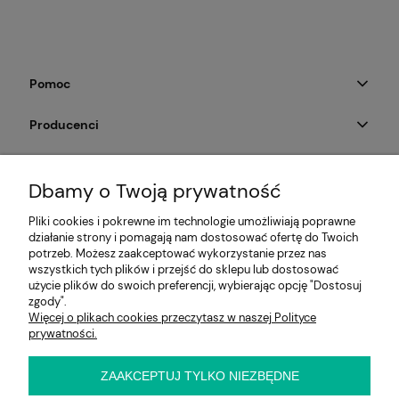
Pomoc
Producenci
Moje konto
Dbamy o Twoją prywatność
Na skróty
Pliki cookies i pokrewne im technologie umożliwiają poprawne
działanie strony i pomagają nam dostosować ofertę do Twoich
Informacje
potrzeb. Możesz zaakceptować wykorzystanie przez nas
wszystkich tych plików i przejść do sklepu lub dostosować
użycie plików do swoich preferencji, wybierając opcję "Dostosuj
zgody".
Więcej o plikach cookies przeczytasz w naszej Polityce
E-KRZESŁO
prywatności.
Biuro handlowe (bez ekspozycji). Prosimy o wcześniejszy
kontakt przed wizytą
ul. Cynamonowa 2,
ZAAKCEPTUJ TYLKO NIEZBĘDNE
56-410 Dobroszyce,