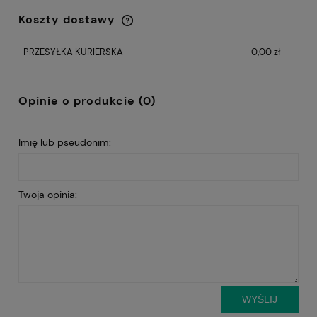
Koszty dostawy
Cena nie zawiera ewentualnych kosztów
płatności
PRZESYŁKA KURIERSKA
0,00 zł
Opinie o produkcie (0)
Imię lub pseudonim:
Twoja opinia:
WYŚLIJ