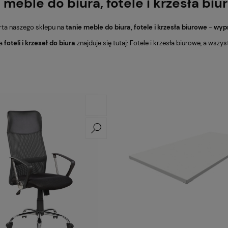
 meble do biura, fotele i krzesła bi
erta naszego sklepu na
tanie meble do biura, fotele i krzesła biurowe
-
wyp
ta
foteli i krzeseł do biura
znajduje się tutaj:
Fotele i krzesła biurowe
, a wszys