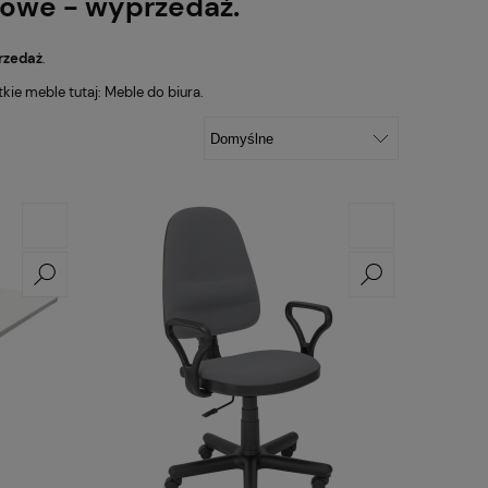
urowe - wyprzedaż.
rzedaż
.
tkie meble tutaj:
Meble do biura
.