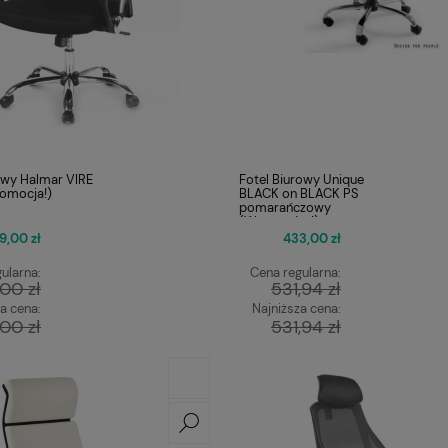
rowy Halmar VIRE
Fotel Biurowy Unique
romocja!)
BLACK on BLACK PS
pomarańczowy
(Wyprzedaż!)
9,00 zł
433,00 zł
ularna:
Cena regularna:
00 zł
531,94 zł
a cena:
Najniższa cena:
00 zł
531,94 zł