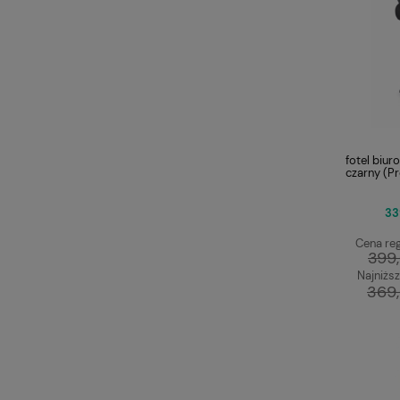
fotel biu
czarny (P
33
Cena reg
399,
Najniższ
369,