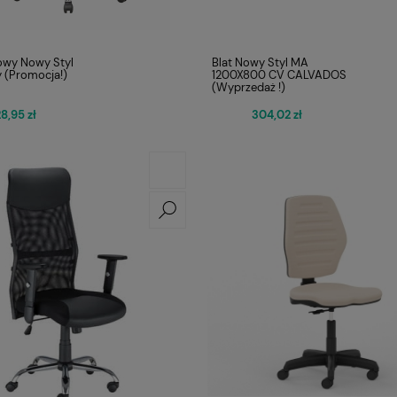
rowy Nowy Styl
Blat Nowy Styl MA
y (Promocja!)
1200X800 CV CALVADOS
(Wyprzedaż !)
8,95 zł
304,02 zł
otowy Sitplus
FOTEL OBROTOWY VIRE
1 030,00 zł
HB
Q-025 CZARNY
Cena regularna:
Cena
1 250,00 zł
4
Najniższa cena:
Najn
724,00 zł
3