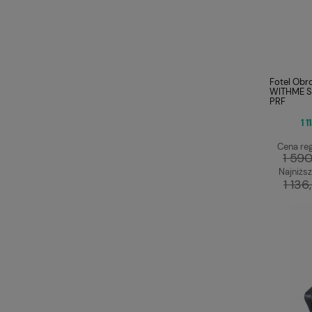
Fotel Obr
WITHME S
PRF
1 1
Cena reg
1 590
Najniższ
1 136