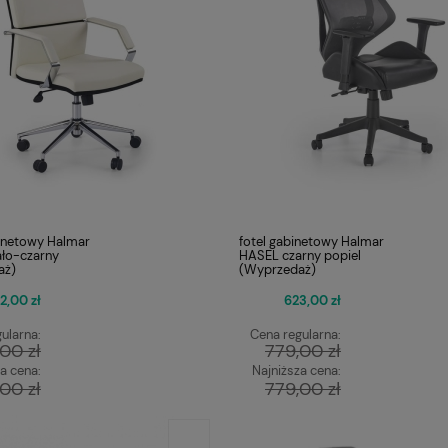
inetowy Halmar
fotel gabinetowy Halmar
ło-czarny
HASEL czarny popiel
aż)
(Wyprzedaż)
2,00 zł
623,00 zł
ularna:
Cena regularna:
,00 zł
779,00 zł
a cena:
Najniższa cena:
,00 zł
779,00 zł