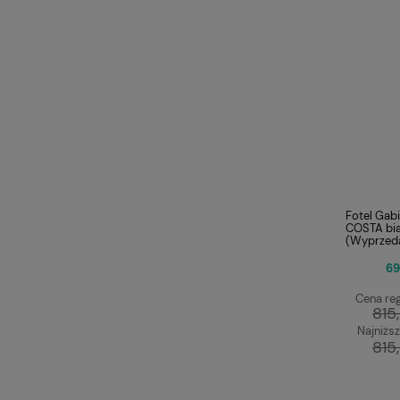
Fotel Gab
COSTA bia
(Wyprzed
69
Cena reg
815
Najniższ
815