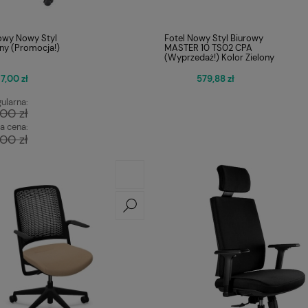
rowy Nowy Styl
Fotel Nowy Styl Biurowy
rny (Promocja!)
MASTER 10 TS02 CPA
(Wyprzedaż!) Kolor Zielony
7,00 zł
579,88 zł
ularna:
00 zł
a cena:
00 zł