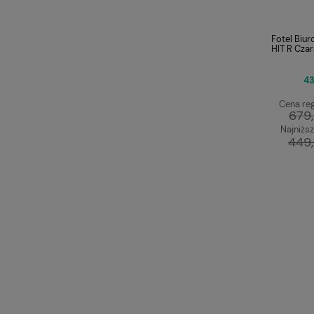
Fotel Biu
HIT R Cza
43
Cena reg
679,
Najniższ
449,