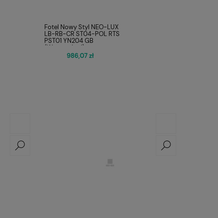
Fotel Nowy Styl NEO-LUX
LB-RB-CR ST04-POL RTS
PST01 YN204 GB
(Wyprzedaż !)
986,07 zł