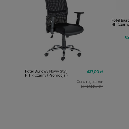
Fotel Biu
HIT Czarn
62
Fotel Biurowy Nowy Styl
Fotel Obr
437,00 zł
HIT R Czarny (Promocja!)
ERGON 2 
Cena regularna:
679,00 zł
Najniższa cena:
449,00 zł