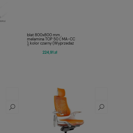
blat 800x800 mm ,
melamina TOP 50 ( MA-CC
), kolor czarny (Wyprzedaż
!)
224,91 zł