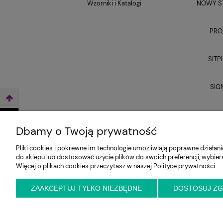
Wzorniki i Katalogi
NOWY ST
PRO
SITP
SIG
UNI
WEŹ LEASING TERAZ
Dbamy o Twoją prywatność
Pliki cookies i pokrewne im technologie umożliwiają poprawne działa
do sklepu lub dostosować użycie plików do swoich preferencji, wybier
Więcej o plikach cookies przeczytasz w naszej Polityce prywatności.
ZAAKCEPTUJ TYLKO NIEZBĘDNE
DOSTOSUJ Z
E-KRZESŁO
Biuro handlowe (bez ekspozycji). Prosimy o wcześ