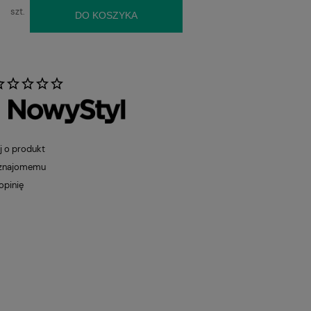
szt.
DO KOSZYKA
:
j o produkt
 znajomemu
opinię