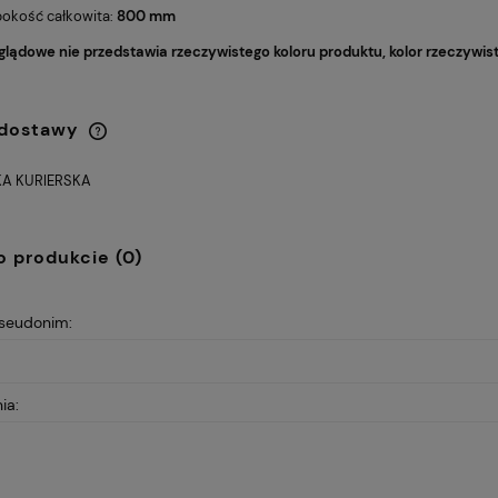
bokość całkowita:
800 mm
glądowe nie przedstawia rzeczywistego koloru produktu, kolor rzeczywis
 dostawy
A KURIERSKA
Cena nie zawiera ewentualnych
kosztów płatności
o produkcie (0)
otowy Sitplus
FOTEL OBROTOWY VIRE
1 030,00 zł
HB
Q-025 CZARNY
Cena regularna:
Cena
pseudonim:
1 250,00 zł
4
Najniższa cena:
Najn
724,00 zł
3
ia: