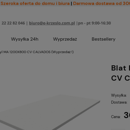
Szeroka oferta do domu i biura
|
Darmowa dostawa od 30
Wysyłka 24h
Wyprzedaż
Bestsellery
tyl MA 1200X800 CV CALVADOS (Wyprzedaż !)
Blat
CV C
Wysyłka:
Dostawa:
3
Cena nie zawiera ewe
Cena:
płatności