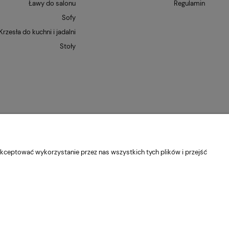
Ławy do salonu
Regulamin
Sofy
Krzesła do kuchni i jadalni
Stoły
kceptować wykorzystanie przez nas wszystkich tych plików i przejść
dolnośląskie
Kontakt:
pn-pt 9:00 - 16:30
22 22 82 046
,
biuro@e-
Sklep internetowy Shoper Premium