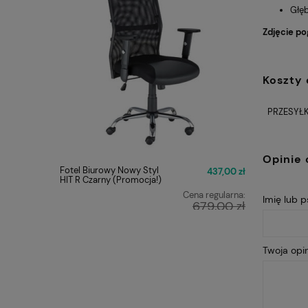
Głę
Zdjęcie po
Koszty
PRZESYŁK
Opinie 
Fotel Biurowy Nowy Styl
Fotel Obr
437,00 zł
HIT R Czarny (Promocja!)
ERGON 2 
Cena regularna:
Imię lub 
679,00 zł
Najniższa cena:
449,00 zł
Twoja opin