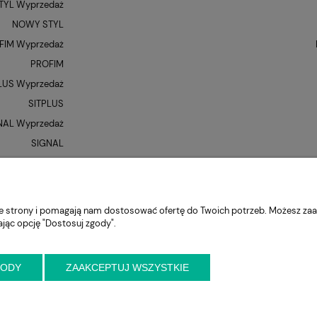
YL Wyprzedaż
NOWY STYL
FIM Wyprzedaż
PROFIM
LUS Wyprzedaż
SITPLUS
NAL Wyprzedaż
SIGNAL
QUE Wyprzedaż
UNIQUE
XR
nie strony i pomagają nam dostosować ofertę do Twoich potrzeb. Możesz zaa
ając opcję "Dostosuj zgody".
GODY
ZAAKCEPTUJ WSZYSTKIE
niejszy kontakt przed wizytą
ul. Cynamonowa 2,
56-410 Dobroszyce,
woj. 
krzeslo.com.pl