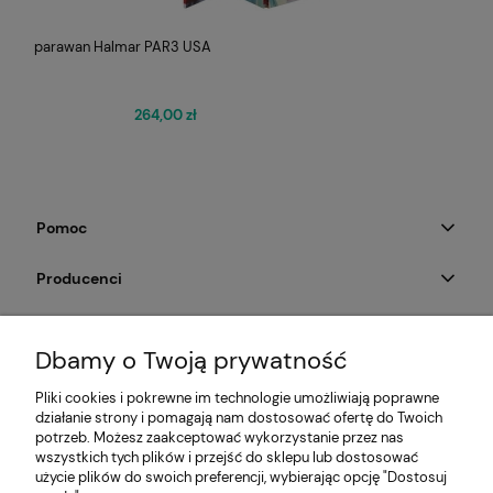
parawan Halmar PAR3 USA
264,00 zł
Pomoc
Producenci
Moje konto
Dbamy o Twoją prywatność
Na skróty
Pliki cookies i pokrewne im technologie umożliwiają poprawne
działanie strony i pomagają nam dostosować ofertę do Twoich
Informacje
potrzeb. Możesz zaakceptować wykorzystanie przez nas
wszystkich tych plików i przejść do sklepu lub dostosować
użycie plików do swoich preferencji, wybierając opcję "Dostosuj