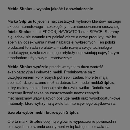
Meble Sitplus – wysoka jakość i doświadczenie
Marka
Sitplus
to jeden z najczęstszych wyborów klientów naszego
sklepu internetowego – szczególnym zainteresowaniem cieszą się
fotele Sitplus
z linii ERGON, NAVIGATOR oraz SPACE. Staramy
się jednak nieustannie uzupełniać ofertę o nowe produkty, tak by
spełniały oczekiwania nawet najbardziej wybrednych. Ten polski
producent to zadanie ułatwia – stale rozwija swoje technologie
produkcyjne, dzięki czemu jego artykuły odpowiadają najwyższym
standardom użytkowym i estetycznym.
Meble Sitplus
wyróżnia przede wszystkim duża wartość
eksploatacyjna i celowość mebli. Produkowane są z
uwzględnieniem konkretnych potrzeb i zadań, które te mają
spełniać, dzięki czemu można dobrać taki model mebla
Sitplus
,
który maksymalnie dopasuje się do użytkownika. Dodatkowo
możemy liczyć także na zastosowanie nowoczesnych
mechanizmów ułatwiających obsługę mebli oraz wysokogatunkowe
materiały, które wytrzymają wiele lat intensywnego użytkowania.
Szeroki wybór mebli biurowych Sitplus
Oferta marki
Sitplus
obejmuje głównie wyposażenie powierzchni
biurowych, ale szeroki asortyment w tej kategorii pozwala na