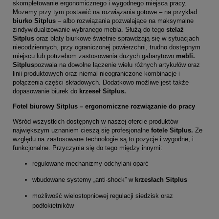
skompletowanie ergonomicznego i wygodnego miejsca pracy.
Możemy przy tym postawić na rozwiązania gotowe – na przykład
biurko Sitplus
–
albo rozwiązania pozwalające na maksymalne
zindywidualizowanie wybranego mebla. Służą do tego
stelaż
Sitplus
oraz blaty biurkowe świetnie sprawdzają się w sytuacjach
niecodziennych, przy ograniczonej powierzchni, trudno dostępnym
miejscu lub potrzebom zastosowania dużych gabarytowo
mebli.
Sitplus
pozwala na dowolne łączenie wielu różnych artykułów oraz
linii produktowych oraz niemal nieograniczone kombinacje i
połączenia części składowych. Dodatkowo możliwe jest także
dopasowanie biurek do
krzeseł Sitplus.
Fotel biurowy Sitplus – ergonomiczne rozwiązanie do pracy
Wśród wszystkich dostępnych w naszej ofercie produktów
największym uznaniem cieszą się profesjonalne
fotele Sitplus
.
Ze
względu na zastosowane technologie są to pozycje i wygodne, i
funkcjonalne. Przyczynia się do tego między innymi:
regulowane mechanizmy odchylani oparć
wbudowane systemy „anti-shock” w
krzesłach Sitplus
możliwość wielostopniowej regulacji siedzisk oraz
podłokietników