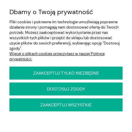
Moje konto
Dbamy o Twoją prywatność
Na skróty
Pliki cookies i pokrewne im technologie umożliwiają poprawne
działanie strony i pomagają nam dostosować ofertę do Twoich
Informacje
potrzeb. Możesz zaakceptować wykorzystanie przez nas
wszystkich tych plików i przejść do sklepu lub dostosować
użycie plików do swoich preferencji, wybierając opcję "Dostosuj
zgody".
Więcej o plikach cookies przeczytasz w naszej Polityce
E-KRZESŁO
prywatności.
Biuro handlowe (bez ekspozycji). Prosimy o wcześniejszy
kontakt przed wizytą
ul. Cynamonowa 2,
ZAAKCEPTUJ TYLKO NIEZBĘDNE
56-410 Dobroszyce,
woj. dolnośląskie
Kontakt:
DOSTOSUJ ZGODY
pn-pt 9:00 - 16:30
22 22 82 046
,
biuro@e-krzeslo.com.pl
ZAAKCEPTUJ WSZYSTKIE
pokaż pełną wersję strony