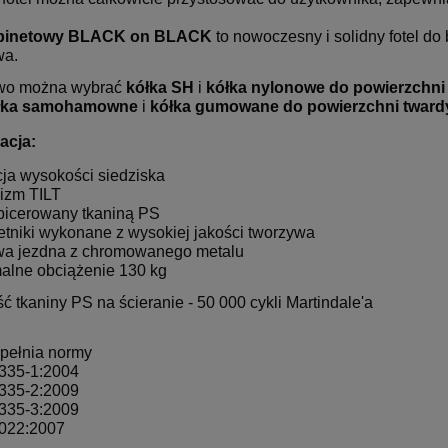
abinetowy
BLACK on BLACK
to nowoczesny i solidny fotel d
wa.
wo można wybrać
kółka SH
i
kółka nylonowe do powierzchni
łka samohamowne
i
kółka gumowane
do powierzchni tward
acja:
cja wysokości siedziska
izm TILT
apicerowany tkaniną PS
etniki wykonane z wysokiej jakości tworzywa
wa jezdna z chromowanego metalu
alne obciążenie 130 kg
 tkaniny PS na ścieranie - 50 000 cykli Martindale'a
spełnia normy
335-1:2004
335-2:2009
335-3:2009
022:2007