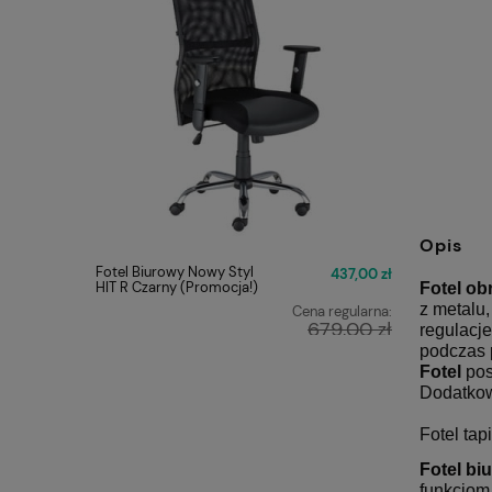
Opis
Fotel Biurowy Nowy Styl
FOTEL O
437,00 zł
HIT R Czarny (Promocja!)
Q-025 C
Fotel o
z metalu
Cena regularna:
679,00 zł
regulacj
podczas 
Najniższa cena:
449,00 zł
Fotel
pos
Dodatkowo
Fotel tap
Fotel bi
funkcjom