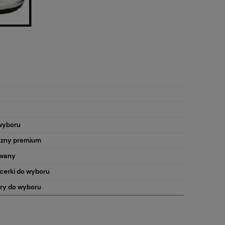
wyboru
czny premium
wany
cerki do wyboru
ory do wyboru