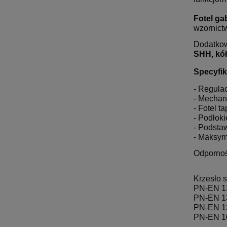
Fotel g
wzornict
Dodatko
SHH, kó
Specyfik
- Regula
- Mechan
- Fotel t
- Podłoki
- Podsta
- Maksym
Odporność
Krzesło 
PN-EN 1
PN-EN 1
PN-EN 1
PN-EN 1