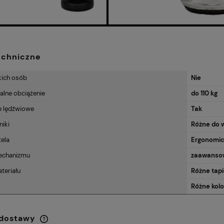
echniczne
kich osób
Nie
lne obciążenie
do 110 kg
e lędźwiowe
Tak
niki
Różne do 
tela
Ergonomi
echanizmu
zaawanso
teriału
Różne tapi
Różne kol
 dostawy