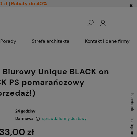
0 zł
|
Rabaty do 40%
Porady
Strefa architekta
Kontakt i dane firmy
l Biurowy Unique BLACK on
CK PS pomarańczowy
rzedaż!)
Facebook
24 godziny
Darmowa
sprawdź formy dostawy
Instagram
33,00 zł
ntualnych kosztów