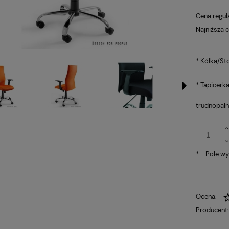
płatności
Cena regul
Najniższa 
*
Kółka/Sto
*
Tapicerk
trudnopaln
*
- Pole w
Ocena:
Producent