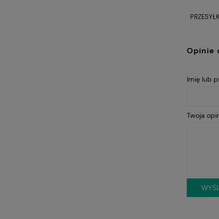
PRZESYŁK
Opinie 
Imię lub 
Twoja opin
WYŚL