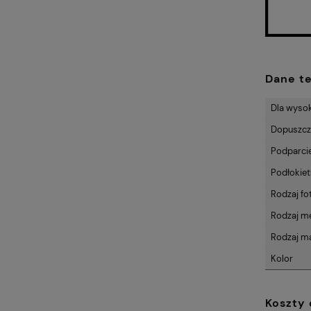
Dane t
Dla wyso
Dopuszcza
Podparci
Podłokiet
Rodzaj fo
Rodzaj m
Rodzaj ma
Kolor
Koszty