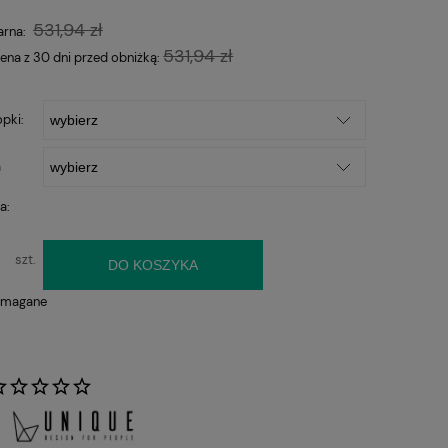
531,94 zł
arna:
531,94 zł
cena z 30 dni przed obniżką:
pki:
a
a:
szt.
DO KOSZYKA
ymagane
: