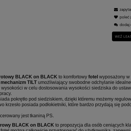
zapyta
poleć
dodaj 
WEŹ LEA
BROTOWY VIRE
Fotel Unique CITY szary
369,00 zł
ZARNY
(WYPRZEDAŻ)
brotowy BLACK on BLACK
to komfortowy
fotel
wyposażony w 
,
mechanizm TILT
umożliwiający swobodne odchylanie idealne 
Cena regularna:
Cena
479,00 zł
4
e wysokości w celu dostosowania wysokości siedziska do ustawi
pracy.
Najniższa cena:
Najn
359,00 zł
4
iada pokrętło pod siedziskiem, dzięki któremu możemy regulowa
 krzesło posiada podłokietniki, które bardzo przydają się podc
icerowany jest tkaniną PS.
urowy
BLACK on BLACK
to propozycja dla osób ceniących k
 fotel można całkowicie przystosować do użytkownika, zapewn