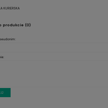
A KURIERSKA
Cena nie zawiera ewentualnych
kosztów płatności
o produkcie (0)
pseudonim:
ia:
IJ