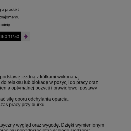
j o produkt
 znajomemu
opinię
SING TERAZ
Fotel Obrotowy Sitplus
Fotel Bi
398,00 zł
1 030,00 zł
ERGON 2 HB
Elastome
podstawę jezdną z kółkami wykonaną
(1)
do relaksu lub blokadę w pozycji do pracy oraz
 regularna:
Cena regularna:
69,00 zł
1 250,00 zł
enia optymalnej pozycji i prawidłowej postawy
iższa cena:
Najniższa cena:
69,00 zł
724,00 zł
ć siłę oporu odchylania oparcia.
zas pracy przy biurku.
lasyczny wygląd oraz wygodę.
Dzięki wymienionym
iając mu ponadprzeciętną wygodę siedzenia.