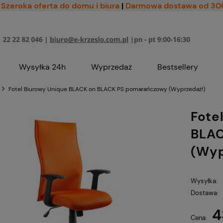
Szeroka oferta do domu i biura
|
Darmowa dostawa od 30
Wysyłka 24h
Wyprzedaż
Bestsellery
Fotel Biurowy Unique BLACK on BLACK PS pomarańczowy (Wyprzedaż!)
Fote
BLA
(Wyp
Wysyłka:
Dostawa:
4
Cena nie zawiera ewe
Cena: