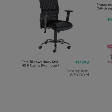
Zestaw me
CANDY nie
84
Fotel Biurowy Nowy Styl
FOTEL O
437,00 zł
HIT R Czarny (Promocja!)
Q-025 C
Cena regularna:
679,00 zł
Najniższa cena:
449,00 zł