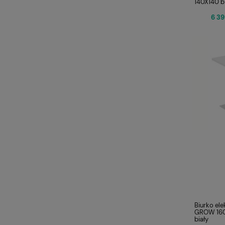
140X140 b
6 39
Biurko ele
GROW 160X
biały