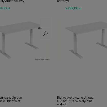
iałyy/blat beżowy
antracyt
9,00 zł
2 299,00 zł
ktryczne Unique
Biurko elektryczne Unique
70 biały/blat
GROW 160X70 biały/blat
walnut