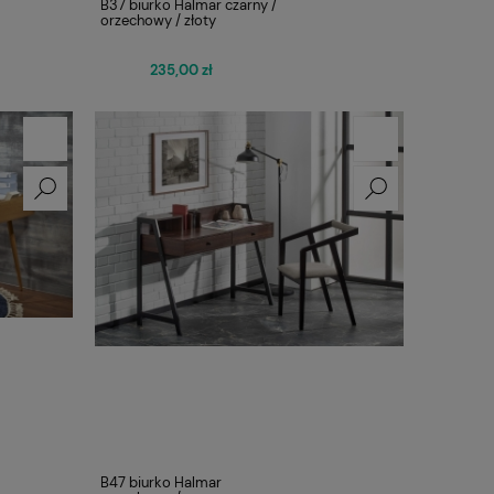
B37 biurko Halmar czarny /
orzechowy / złoty
235,00 zł
B47 biurko Halmar