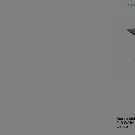
2 29
Biurko ele
GROW 160
walnut