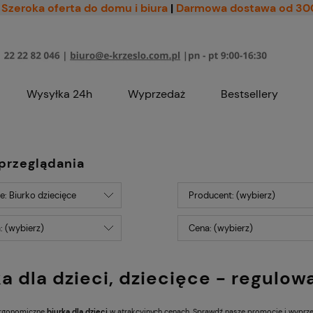
Szeroka oferta do domu i biura
|
Darmowa dostawa od 30
Wysyłka 24h
Wyprzedaż
Bestsellery
przeglądania
e: Biurko dziecięce
Producent: (wybierz)
: (wybierz)
Cena: (wybierz)
ka dla dzieci, dziecięce - regulow
ergonomiczne
biurka dla dzieci
w atrakcyjnych cenach. Sprawdź nasze promocje i wyprz