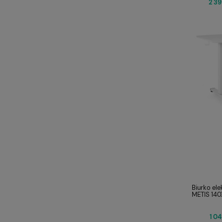
2 39
Biurko ele
METIS 140
1 04