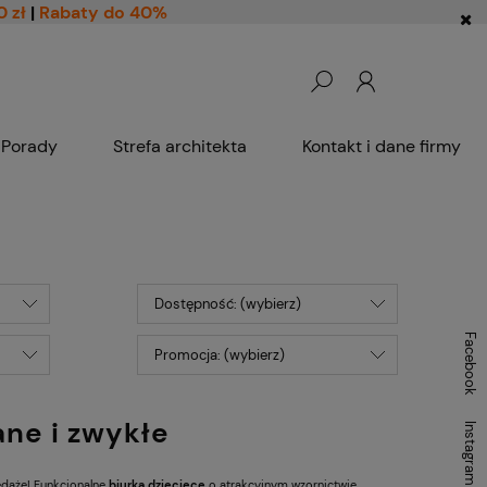
0 zł
|
Rabaty do 40%
Porady
Strefa architekta
Kontakt i dane firmy
Dostępność: (wybierz)
Facebook
Promocja: (wybierz)
ane i zwykłe
Instagram
edaże! Funkcjonalne
biurka dziecięce
o atrakcyjnym wzornictwie