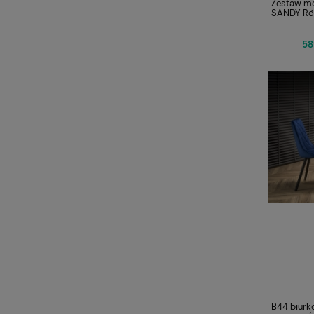
Zestaw me
SANDY R
58
B44 biurk