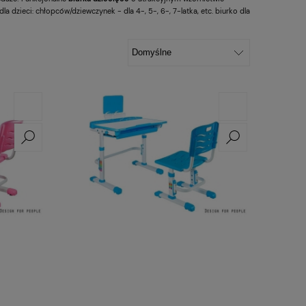
 dla dzieci: chłopców/dziewczynek - dla 4-, 5-, 6-, 7-latka, etc. biurko dla