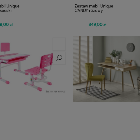
bli Unique
Zestaw mebli Unique
bieski
CANDY różowy
9,00 zł
849,00 zł
BROTOWY VIRE
Fotel Unique CITY szary
369,00 zł
ZARNY
(WYPRZEDAŻ)
Cena regularna:
Cena
479,00 zł
4
Najniższa cena:
Najn
359,00 zł
4