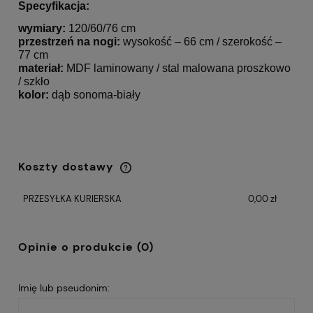
Specyfikacja:
wymiary:
120/60/76 cm
przestrzeń na nogi:
wysokość – 66 cm / szerokość –
77 cm
materiał:
MDF laminowany / stal malowana proszkowo
/ szkło
kolor:
dąb sonoma-biały
Koszty dostawy
Cena nie zawiera ewentualnych kosztów
płatności
PRZESYŁKA KURIERSKA
0,00 zł
Opinie o produkcie (0)
Imię lub pseudonim: