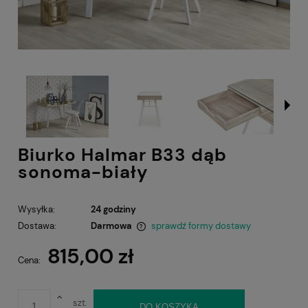
Biurko Halmar B33 dąb
sonoma-biały
Wysyłka:
24 godziny
Dostawa:
Darmowa
sprawdź formy dostawy
Cena nie zawiera ewentualnych kosztów płatności
815,00 zł
Cena:
szt.
DO KOSZYKA