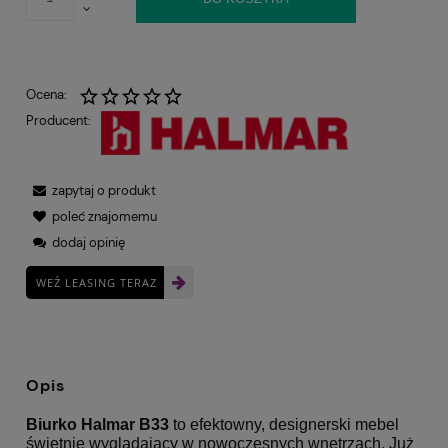
Ocena:
Producent:
zapytaj o produkt
poleć znajomemu
dodaj opinię
WEŹ LEASING TERAZ
Opis
Biurko Halmar B33
to efektowny, designerski mebel
świetnie wyglądający w nowoczesnych wnętrzach. Już