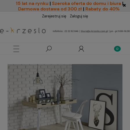
15 lat na rynku
|
Szeroka oferta do domu i biura
|
Darmowa dostawa od 300 zł
|
Rabaty do 40%
Zarejestruj się
Zaloguj się