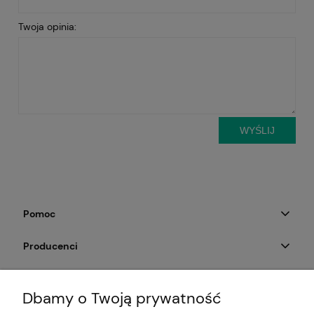
Twoja opinia:
WYŚLIJ
Pomoc
Producenci
Moje konto
Dbamy o Twoją prywatność
Na skróty