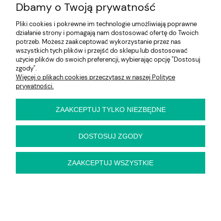
Dbamy o Twoją prywatność
Pliki cookies i pokrewne im technologie umożliwiają poprawne
działanie strony i pomagają nam dostosować ofertę do Twoich
potrzeb. Możesz zaakceptować wykorzystanie przez nas
wszystkich tych plików i przejść do sklepu lub dostosować
użycie plików do swoich preferencji, wybierając opcję "Dostosuj
zgody".
Więcej o plikach cookies przeczytasz w naszej Polityce
prywatności.
MARGARITA 160 łóżko Halmar
ZAAKCEPTUJ TYLKO NIEZBĘDNE
popielaty/naturalny
DOSTOSUJ ZGODY
1 829,00 zł
ZAAKCEPTUJ WSZYSTKIE