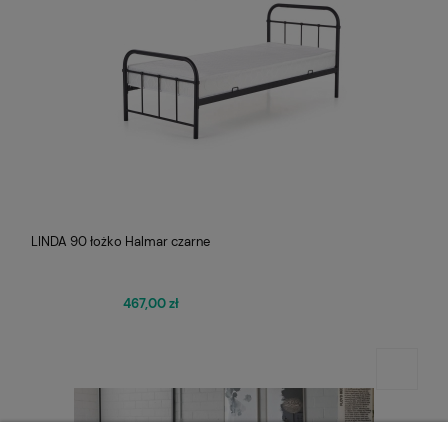
LINDA 90 łożko Halmar czarne
467,00 zł