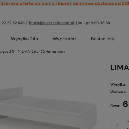
Szeroka oferta do domu i biura
|
Darmowa dostawa od 30
Wysyłka 24h
Wyprzedaż
Bestsellery
cięce 24h
LIMA łóżko 120 Halmar biały
LIMA
Wysyłka:
Dostawa:
6
Cena nie zawiera ewe
Cena:
płatności