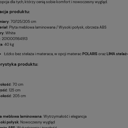
opcja dla tych, którzy cenią sobie komfort i nowoczesny wygląd.
acja produktu:
iary
: 70/125/205 cm
riał
: Płyta meblowa laminowana / Wysoki połysk, obrzeża ABS
ry
: White
: 2010001164913
ga
: 40 kg
Łóżko bez stelaża i materaca, w opcji materac
POLARIS
oraz
LIMA stelaż
rystyka produktu:
BROTOWY VIRE
Fotel Unique CITY szary
369,00 zł
ZARNY
(WYPRZEDAŻ)
Cena regularna:
Cena
rokość
: 70 cm
479,00 zł
4
gość
: 125 cm
Najniższa cena:
Najn
359,00 zł
4
okość
: 205 cm
ta meblowa laminowana
: Wytrzymałość i elegancja
oki połysk
: Nowoczesny wygląd
zeża ABS
: Wykończenie i trwałość