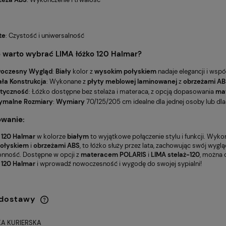
te
: Czystość i uniwersalność
o warto wybrać
LIMA łóżko 120 Halmar
?
oczesny Wygląd
:
Biały
kolor z
wysokim połyskiem
nadaje elegancji i wspó
ała Konstrukcja
: Wykonane z
płyty meblowej laminowanej
z
obrzeżami AB
styczność
: Łóżko dostępne bez stelaża i materaca, z opcją dopasowania
ma
ymalne Rozmiary
:
Wymiary
70/125/205 cm idealne dla jednej osoby lub dla 
wanie:
 120 Halmar
w kolorze
białym
to wyjątkowe połączenie stylu i funkcji. Wyko
ołyskiem
i
obrzeżami ABS
, to łóżko służy przez lata, zachowując swój wygl
nność. Dostępne w opcji z
materacem POLARIS
i
LIMA stelaż-120
, można 
 120 Halmar
i wprowadź nowoczesność i wygodę do swojej sypialni!
 dostawy
A KURIERSKA
Cena nie zawiera ewentualnych