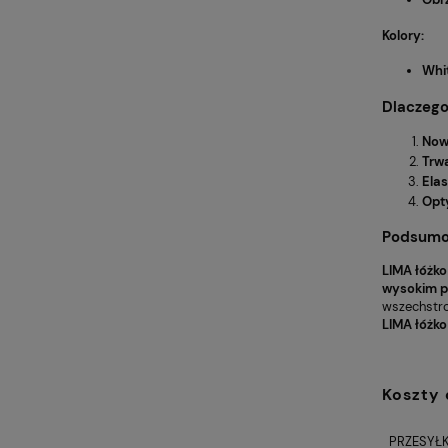
Kolory:
Whi
Dlaczeg
Now
Trw
Ela
Opt
Podsumo
LIMA łóżko
wysokim p
wszechstro
LIMA łóżko
Koszty
PRZESYŁK