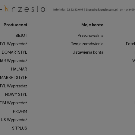
Producenci
Moje konto
BEJOT
Przechowalnia
YL Wyprzedaż
Twoje zamówienia
Fote
DOMARTSTYL
Ustawienia konta
AR Wyprzedaż
W
HALMAR
MARBET STYLE
YL Wyprzedaż
NOWY STYL
FIM Wyprzedaż
PROFIM
LUS Wyprzedaż
SITPLUS