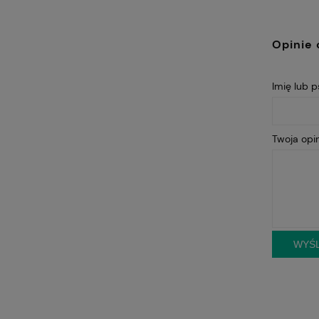
Opinie 
Imię lub 
Twoja opin
WYŚL