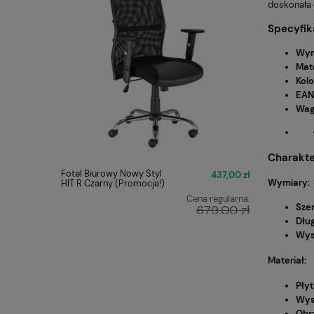
doskonała 
Specyfik
Wym
Mate
Kolo
EAN
Wa
Charakte
Fotel Biurowy Nowy Styl
FOTEL O
437,00 zł
Wymiary:
HIT R Czarny (Promocja!)
Q-025 C
Cena regularna:
Sze
679,00 zł
Dłu
Najniższa cena:
449,00 zł
Wys
Materiał:
Pły
Wys
Obr