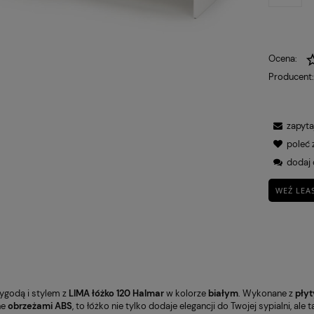
Ocena:
Producent
zapyta
poleć
dodaj 
WEŹ LEA
wygodą i stylem z
LIMA łóżko 120 Halmar
w kolorze
białym
. Wykonane z
pły
ne
obrzeżami ABS
, to łóżko nie tylko dodaje elegancji do Twojej sypialni, al