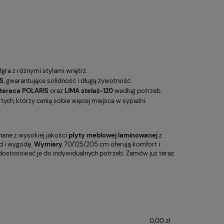
łgra z różnymi stylami wnętrz.
S
, gwarantujące solidność i długą żywotność.
teraca POLARIS
oraz
LIMA stelaż-120
według potrzeb.
tych, którzy cenią sobie więcej miejsca w sypialni.
nane z wysokiej jakości
płyty meblowej laminowanej
z
ąd i wygodę.
Wymiary
70/125/205 cm oferują komfort i
dostosować je do indywidualnych potrzeb. Zamów już teraz
0,00 zł