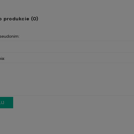
kosztów płatności
o produkcie (0)
pseudonim:
ia:
IJ