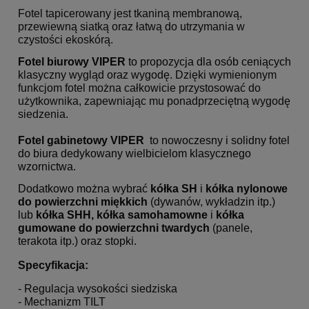
Fotel tapicerowany jest tkaniną membranową,
przewiewną siatką oraz łatwą do utrzymania w
czystości ekoskórą.
Fotel biurowy
VIPER
to propozycja dla osób ceniących
klasyczny wygląd oraz wygodę.
Dzięki wymienionym
funkcjom fotel można całkowicie przystosować do
użytkownika, zapewniając mu ponadprzeciętną wygodę
siedzenia.
Fotel gabinetowy
VIPER
to nowoczesny i solidny fotel
do biura dedykowany wielbicielom klasycznego
wzornictwa.
Dodatkowo można wybrać
kółka SH
i
kółka nylonowe
do powierzchni miękkich
(dywanów, wykładzin itp.)
lub
kółka SHH, kółka samohamowne
i
kółka
gumowane
do powierzchni twardych
(panele,
terakota itp.) oraz stopki.
Specyfikacja:
- Regulacja wysokości siedziska
- Mechanizm TILT