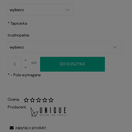
*
Tapicerka
trudnopalna:
szt.
DO KOSZYKA
*
- Pole wymagane
Ocena:
Producent:
zapytaj o produkt