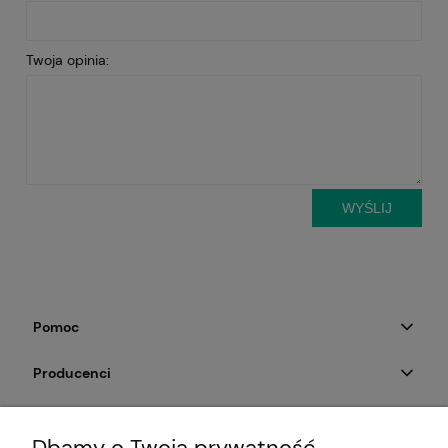
Twoja opinia:
WYŚLIJ
Pomoc
Producenci
Moje konto
Dbamy o Twoją prywatność