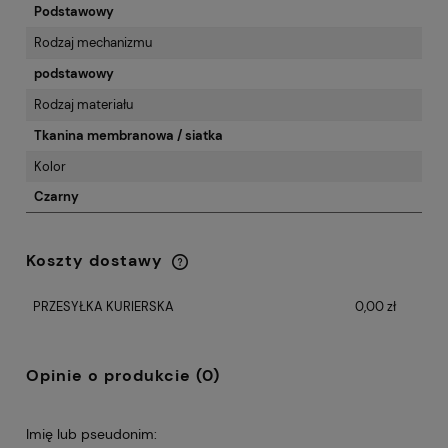
Podstawowy
Rodzaj mechanizmu
podstawowy
Rodzaj materiału
Tkanina membranowa / siatka
Kolor
Czarny
Koszty dostawy
Cena nie zawiera ewentualnych kosztów
płatności
PRZESYŁKA KURIERSKA
0,00 zł
Opinie o produkcie (0)
Imię lub pseudonim: