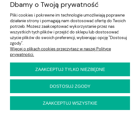
Dbamy o Twoją prywatność
Pliki cookies i pokrewne im technologie umożliwiają poprawne
działanie strony i pomagają nam dostosować ofertę do Twoich
potrzeb. Możesz zaakceptować wykorzystanie przez nas
wszystkich tych plików i przejść do sklepu lub dostosować
użycie plików do swoich preferencji, wybierając opcję "Dostosuj
zgody".
Więcej o plikach cookies przeczytasz w naszej Polityce
prywatności.
Stół Halmar MAGNUM kwadrat
ZAAKCEPTUJ TYLKO NIEZBĘDNE
DOSTOSUJ ZGODY
679,00 zł
ZAAKCEPTUJ WSZYSTKIE