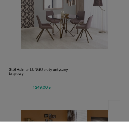
Stół Halmar LUNGO złoty antyczny
brązowy
1 249,00 zł