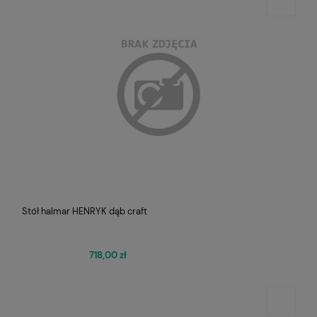
Stół halmar HENRYK dąb craft
718,00 zł