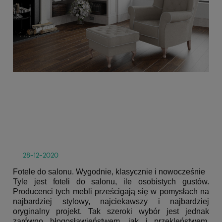
Wy
kla
no
28-12-2020
Fotele do salonu. Wygodnie, klasycznie i nowocześnie
Tyle jest
foteli do salonu
, ile osobistych gustów.
Producenci tych mebli prześcigają się w pomysłach na
najbardziej stylowy, najciekawszy i najbardziej
oryginalny projekt. Tak szeroki wybór jest jednak
zarówno błogosławieństwem, jak i przekleństwem.