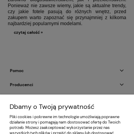
Ponieważ nie zawsze wiemy, jakie są aktualne trendy,
czy jakie fotele pasują do różnych wnętrz, przed
zakupem warto zapoznać się przynajmniej z kilkoma
najbardziej popularnymi modelami.
czytaj całość »
Pomoc
Producenci
Moje konto
Dbamy o Twoją prywatność
Na skróty
Pliki cookies i pokrewne im technologie umożliwiają poprawne
działanie strony i pomagają nam dostosować ofertę do Twoich
Informacje
potrzeb. Możesz zaakceptować wykorzystanie przez nas
wszystkich tych plików i przejść do sklepu lub dostosować