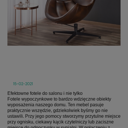
Ef
fo
sal
nie
15-02-2021
Efektowne fotele do salonu i nie tylko
Fotele wypoczynkowe to bardzo wdzięczne obiekty
wyposażenia naszego domu. Ten mebel pasuje
praktycznie wszędzie, gdziekolwiek byśmy go nie
ustawili. Przy jego pomocy stworzymy przytulne miejsce
przy ognisku, ciekawy kącik czytelniczy lub zaciszne
miejsce do odpoczynku w sypialni. W połączeniu z