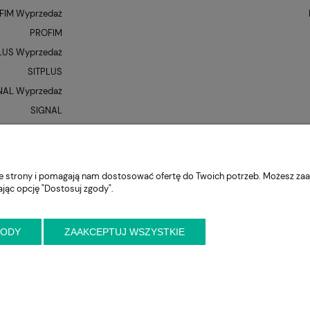
FIM Wyprzedaż
PROFIM
LUS Wyprzedaż
SITPLUS
NAL Wyprzedaż
SIGNAL
QUE Wyprzedaż
UNIQUE
XR
nie strony i pomagają nam dostosować ofertę do Twoich potrzeb. Możesz zaa
ając opcję "Dostosuj zgody".
GODY
ZAAKCEPTUJ WSZYSTKIE
niejszy kontakt przed wizytą
ul. Cynamonowa 2,
56-410 Dobroszyce,
woj. 
krzeslo.com.pl