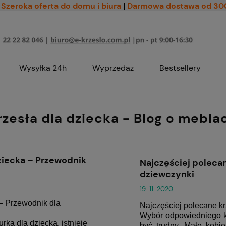
Szeroka oferta do domu i biura
|
Darmowa dostawa od 30
Wysyłka 24h
Wyprzedaż
Bestsellery
rzesła dla dziecka - Blog o mebla
dziecka – Przewodnik
Najczęściej poleca
dziewczynki
19-11-2020
– Przewodnik dla
Najczęściej polecane k
Wybór odpowiedniego
urka dla dziecka
, istnieje
być trudny. Małe kobi