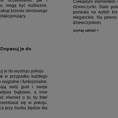
ze oczekiwania, jak i
Ciekawym elementem 
o, mogą być rozbieżne.
dziewczynki
. Stale po
 zakup
krzesła obrotowego
pozwala na wybór krze
ysfakcjonujący.
eleganckie. Na pewno 
dziewczynkom.
czytaj całość »
 Dopasuj je do
j je do wystroju pokoju
ak w przypadku każdego
 wygodne i funkcjonalne.
mają swój gust i swoje
otywy bajkowe, a inne
ć również o to, by fotel
rezentował się w pokoju.
a przy biurku będzie dla