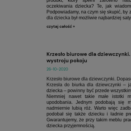
produkt, który spełni zarówno nas
oczekiwania dziecka? Te, jak wiadom
Podpowiadamy, na czym się skupić, by
dla dziecka
był możliwie najbardziej sat
czytaj całość »
Krzesło biurowe dla dziewczynki.
wystroju pokoju
26-10-2020
Krzesło biurowe dla dziewczynki. Dopasu
Krzesła do biurka dla dziewczynki
–
j
dziecka – powinny być przede wszystkim
Niemniej nawet takie małe istotki 
upodobania. Jednym podobają się m
nadmiernie lubią róż. Warto więc zadba
podobał się także dziecku i ładnie p
Gwarantujemy, że przy takim meblu prac
dziecka przyjemnością.