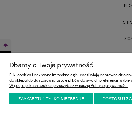
PRO
SITP
SIG
UNI
WEŹ LEASING TERAZ
Dbamy o Twoją prywatność
Pliki cookies i pokrewne im technologie umożliwiają poprawne działa
do sklepu lub dostosować użycie plików do swoich preferencji, wybier
Więcej o plikach cookies przeczytasz w naszej Polityce prywatności.
ZAAKCEPTUJ TYLKO NIEZBĘDNE
DOSTOSUJ Z
E-KRZESŁO
Biuro handlowe (bez ekspozycji). Prosimy o wcześ