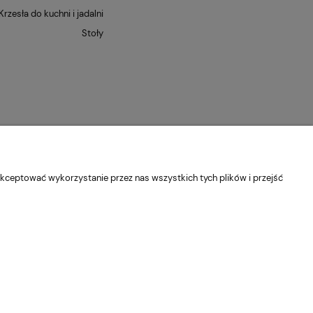
Krzesła do kuchni i jadalni
Stoły
kceptować wykorzystanie przez nas wszystkich tych plików i przejść
dolnośląskie
Kontakt:
pn-pt 9:00 - 16:30
22 22 82 046
,
biuro@e-
Sklep internetowy Shoper Premium