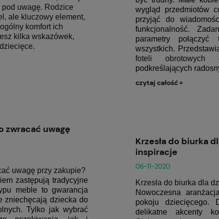
e pod uwagę. Rodzice
wygląd przedmiotów co
el, ale kluczowy element,
przyjąć do wiadomośc
ogólny komfort ich
funkcjonalność. Zada
iesz kilka wskazówek,
parametry połączyć 
 dziecięce
.
wszystkich. Przedstawi
foteli obrotowych
podkreślających radosn
czytaj całość »
co zwracać uwagę
Krzesła do biurka d
inspiracje
06-11-2020
acać uwagę przy zakupie?
em zastępują tradycyjne
Krzesła do biurka dla d
 typu meble to gwarancja
Nowoczesna aranżacja
e zniechęcają dziecka do
pokoju dziecięcego. 
nych. Tylko jak wybrać
delikatne akcenty ko