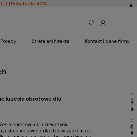
0 zł
|
Rabaty do 40%
Porady
Strefa architekta
Kontakt i dane firmy
ch
Facebook
ne krzesła obrotowe dla
Instagram
rzesła obrotowe dla dziewczynki
krzesła obrotowego dla dziewczynki
może
etki wcześnie zaczynają być wrażliwe na