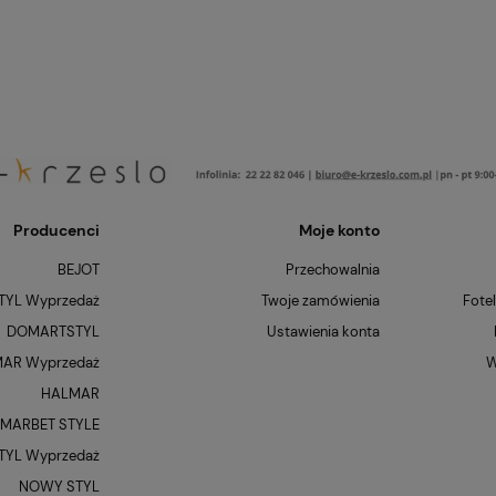
Producenci
Moje konto
BEJOT
Przechowalnia
YL Wyprzedaż
Twoje zamówienia
Fote
DOMARTSTYL
Ustawienia konta
AR Wyprzedaż
W
HALMAR
MARBET STYLE
YL Wyprzedaż
NOWY STYL