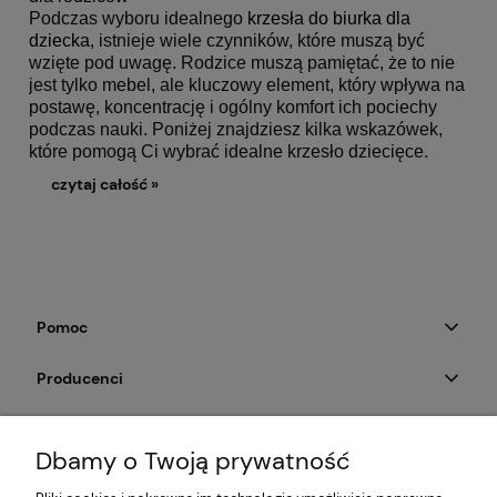
Podczas wyboru idealnego
krzesła do biurka dla
dziecka
, istnieje wiele czynników, które muszą być
wzięte pod uwagę. Rodzice muszą pamiętać, że to nie
jest tylko mebel, ale kluczowy element, który wpływa na
postawę, koncentrację i ogólny komfort ich pociechy
podczas nauki. Poniżej znajdziesz kilka wskazówek,
które pomogą Ci wybrać idealne
krzesło dziecięce
.
czytaj całość »
Pomoc
Producenci
Moje konto
Dbamy o Twoją prywatność
Na skróty