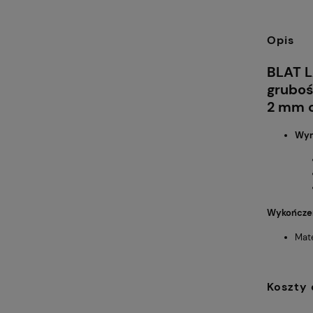
Opis
BLAT 
grubo
2 mm o
Wym
Wykończe
Mate
Koszty