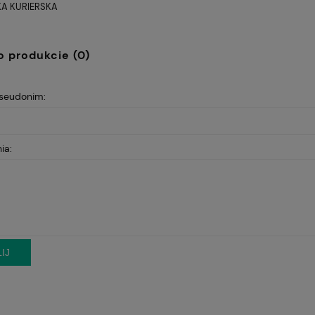
A KURIERSKA
Cena nie zawiera ewentualnych
kosztów płatności
o produkcie (0)
pseudonim:
ia:
IJ