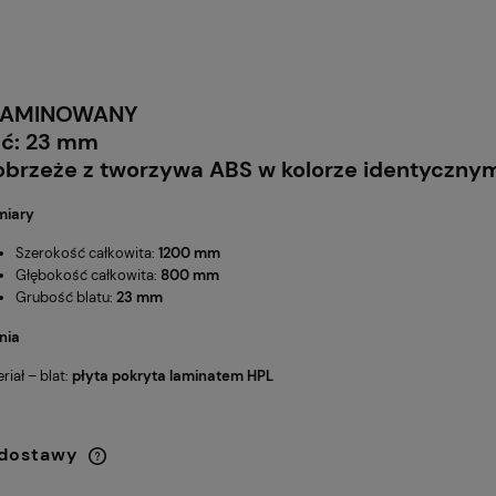
LAMINOWANY
ść: 23 mm
brzeże z tworzywa ABS w kolorze identycznym 
iary
Szerokość całkowita:
1200 mm
Głębokość całkowita:
800 mm
Grubość blatu:
23 mm
nia
riał – blat:
płyta pokryta laminatem
HPL
 dostawy