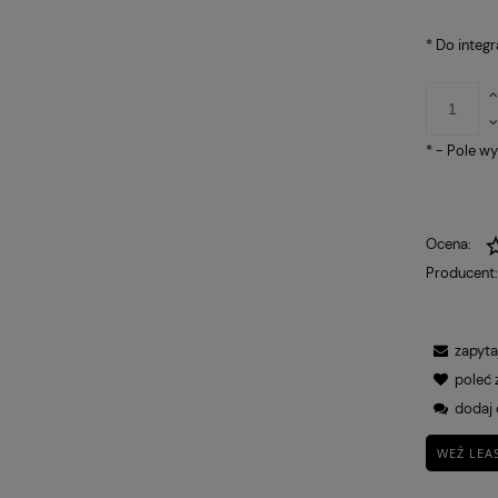
*
Do integra
*
- Pole w
Ocena:
Producent
zapyta
poleć
dodaj 
WEŹ LEA