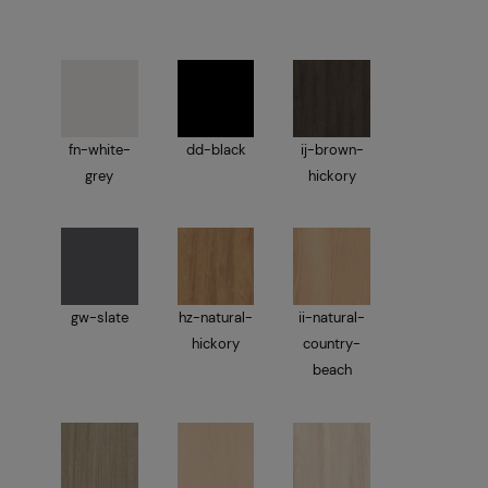
fn-white-
dd-black
ij-brown-
grey
hickory
gw-slate
hz-natural-
ii-natural-
hickory
country-
beach