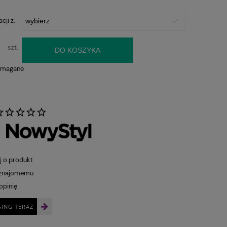
cji z:
szt.
DO KOSZYKA
ymagane
:
j o produkt
 znajomemu
opinię
SING TERAZ