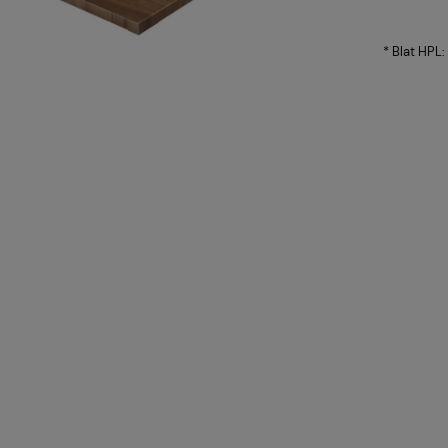
płatności
*
Blat HPL: