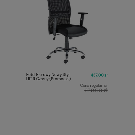
Fotel Biurowy Nowy Styl
FOTEL O
437,00 zł
HIT R Czarny (Promocja!)
Q-025 C
Cena regularna:
679,00 zł
Najniższa cena:
449,00 zł