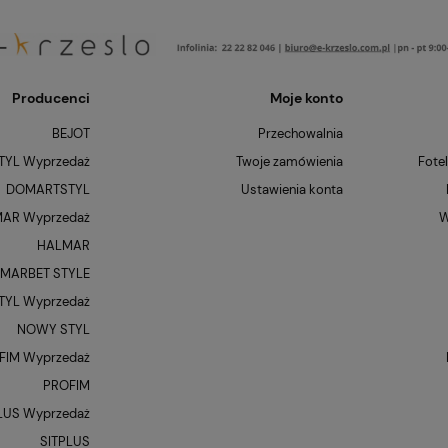
Producenci
Moje konto
BEJOT
Przechowalnia
YL Wyprzedaż
Twoje zamówienia
Fote
DOMARTSTYL
Ustawienia konta
AR Wyprzedaż
W
HALMAR
MARBET STYLE
YL Wyprzedaż
NOWY STYL
FIM Wyprzedaż
PROFIM
LUS Wyprzedaż
SITPLUS