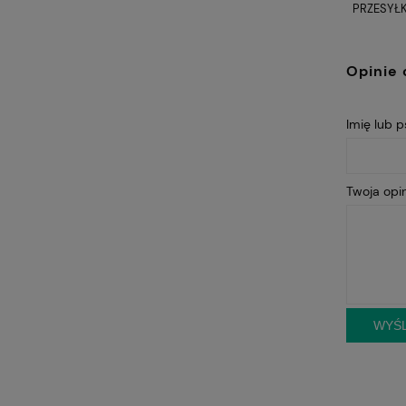
PRZESYŁK
Opinie 
Imię lub 
Twoja opin
WYŚL