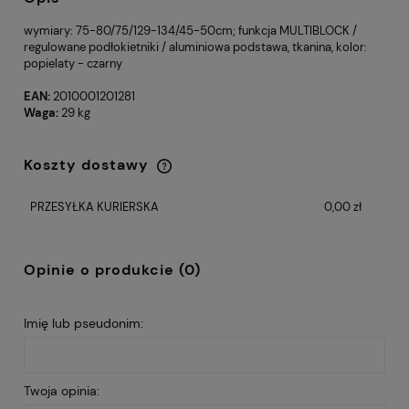
wymiary: 75-80/75/129-134/45-50cm; funkcja MULTIBLOCK /
regulowane podłokietniki / aluminiowa podstawa, tkanina, kolor:
popielaty - czarny
EAN:
2010001201281
Waga:
29 kg
Koszty dostawy
Cena nie zawiera ewentualnych kosztów
płatności
PRZESYŁKA KURIERSKA
0,00 zł
Opinie o produkcie (0)
Imię lub pseudonim:
Twoja opinia: