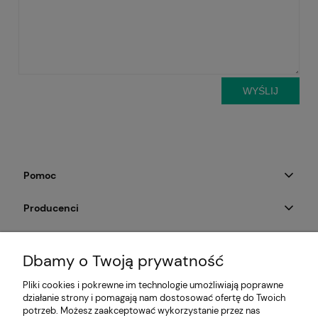
WYŚLIJ
Pomoc
Producenci
Moje konto
Dbamy o Twoją prywatność
Na skróty
Pliki cookies i pokrewne im technologie umożliwiają poprawne
działanie strony i pomagają nam dostosować ofertę do Twoich
Informacje
potrzeb. Możesz zaakceptować wykorzystanie przez nas