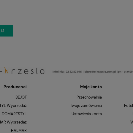
IJ
Producenci
Moje konto
BEJOT
Przechowalnia
YL Wyprzedaż
Twoje zamówienia
Fote
DOMARTSTYL
Ustawienia konta
AR Wyprzedaż
W
HALMAR