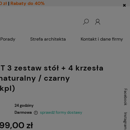
0 zł
|
Rabaty do 40%
Porady
Strefa architekta
Kontakt i dane firmy
T 3 zestaw stół + 4 krzesła
naturalny / czarny
1kpl)
Facebook
24 godziny
Darmowa
sprawdź formy dostawy
Instagram
99,00 zł
ntualnych kosztów