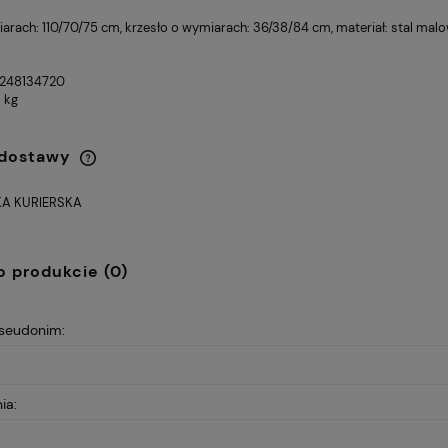
iarach: 110/70/75 cm, krzesło o wymiarach: 36/38/84 cm, materiał: stal mal
248134720
 kg
 dostawy
A KURIERSKA
Cena nie zawiera ewentualnych
kosztów płatności
BROTOWY VIRE
Fotel Unique CITY szary
369,00 zł
ZARNY
(WYPRZEDAŻ)
o produkcie (0)
Cena regularna:
Cena
479,00 zł
4
Najniższa cena:
Najn
pseudonim:
359,00 zł
4
ia: