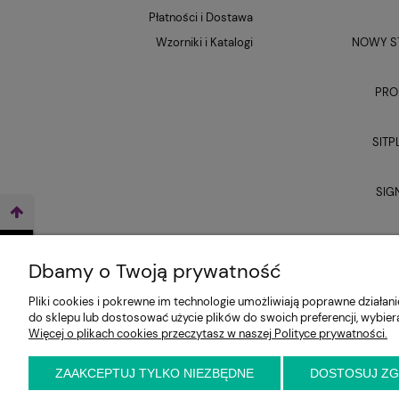
Płatności i Dostawa
Wzorniki i Katalogi
NOWY ST
PRO
SITP
SIG
UNI
WEŹ LEASING TERAZ
Dbamy o Twoją prywatność
Pliki cookies i pokrewne im technologie umożliwiają poprawne działa
do sklepu lub dostosować użycie plików do swoich preferencji, wybier
Więcej o plikach cookies przeczytasz w naszej Polityce prywatności.
ZAAKCEPTUJ TYLKO NIEZBĘDNE
DOSTOSUJ Z
E-KRZESŁO
Biuro handlowe (bez ekspozycji). Prosimy o wcześ