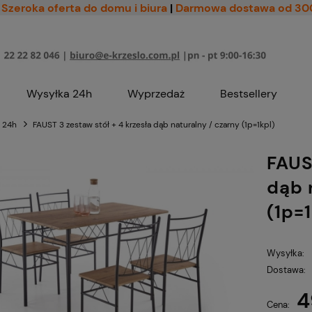
Szeroka oferta do domu i biura
|
Darmowa dostawa od 30
Wysyłka 24h
Wyprzedaż
Bestsellery
i 24h
FAUST 3 zestaw stół + 4 krzesła dąb naturalny / czarny (1p=1kpl)
FAUS
dąb 
(1p=
Wysyłka:
Dostawa:
4
Cena nie zawiera ewe
Cena: