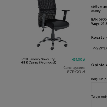
stół o wym
czarny
EAN:
5905
Waga:
25.8
Koszty
PRZESYŁK
Fotel Biurowy Nowy Styl
FOTEL O
437,00 zł
HIT R Czarny (Promocja!)
Q-025 C
Opinie 
Cena regularna:
679,00 zł
Najniższa cena:
Imię lub 
449,00 zł
Twoja opin