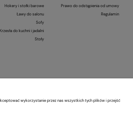
Hokery i stołki barowe
Prawo do odstąpienia od umowy
Ławy do salonu
Regulamin
Sofy
Krzesła do kuchni i jadalni
Stoły
kceptować wykorzystanie przez nas wszystkich tych plików i przejść
dolnośląskie
Kontakt:
pn-pt 9:00 - 16:30
22 22 82 046
,
biuro@e-