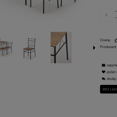
płatności
Ocena:
Producent
zapyta
poleć
dodaj 
WEŹ LEA