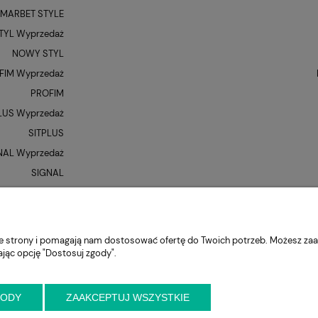
MARBET STYLE
YL Wyprzedaż
NOWY STYL
FIM Wyprzedaż
PROFIM
LUS Wyprzedaż
SITPLUS
NAL Wyprzedaż
SIGNAL
QUE Wyprzedaż
UNIQUE
XR
nie strony i pomagają nam dostosować ofertę do Twoich potrzeb. Możesz zaa
ając opcję "Dostosuj zgody".
GODY
ZAAKCEPTUJ WSZYSTKIE
niejszy kontakt przed wizytą
ul. Cynamonowa 2,
56-410 Dobroszyce,
woj. 
krzeslo.com.pl