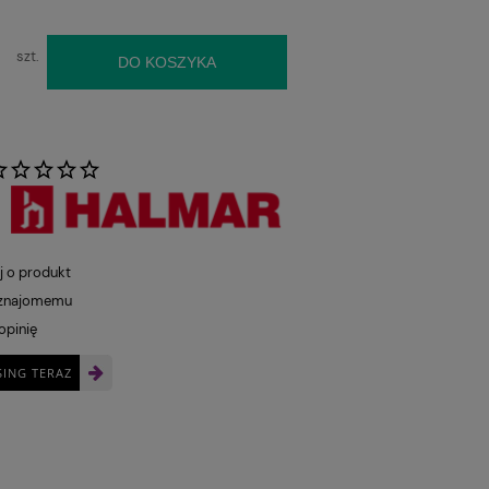
szt.
DO KOSZYKA
:
j o produkt
 znajomemu
opinię
SING TERAZ