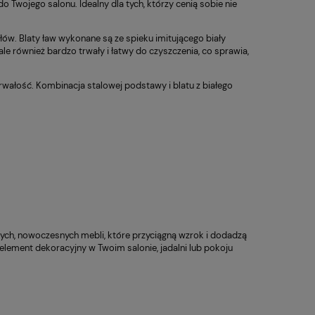
o Twojego salonu. Idealny dla tych, którzy cenią sobie nie
ów. Blaty ław wykonane są ze spieku imitującego biały
ale również bardzo trwały i łatwy do czyszczenia, co sprawia,
rwałość. Kombinacja stalowej podstawy i blatu z białego
Fotel Unique CITY szary
Fotel Obr
369,00 zł
398,00 zł
(WYPRZEDAŻ)
ERGON 2
 regularna:
Cena regularna:
79,00 zł
469,00 zł
iższa cena:
Najniższa cena:
59,00 zł
469,00 zł
ych, nowoczesnych mebli, które przyciągną wzrok i dodadzą
element dekoracyjny w Twoim salonie, jadalni lub pokoju