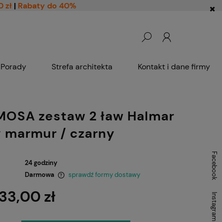
0 zł
|
Rabaty do 40%
Porady
Strefa architekta
Kontakt i dane firmy
OSA zestaw 2 ław Halmar
y marmur / czarny
Facebook
24 godziny
Darmowa
sprawdź formy dostawy
33,00 zł
Instagram
ntualnych kosztów