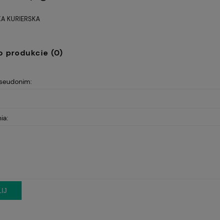
A KURIERSKA
Cena nie zawiera ewentualnych
kosztów płatności
o produkcie (0)
pseudonim:
ia:
IJ