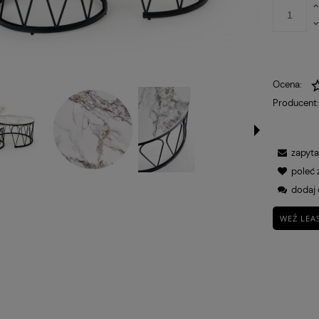
Ocena:
Producent
zapyta
poleć
dodaj 
WEŹ LEA