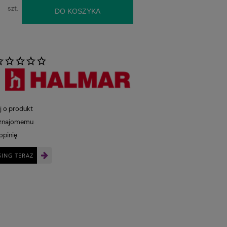
szt.
DO KOSZYKA
:
j o produkt
 znajomemu
opinię
SING TERAZ