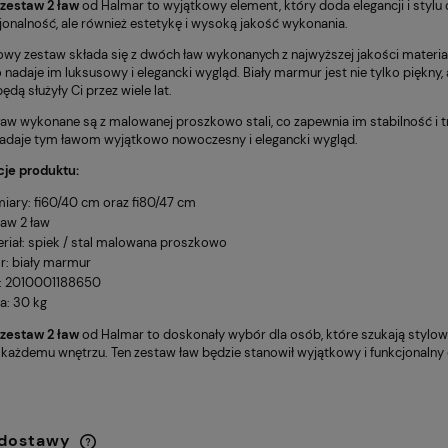
estaw 2 ław
od Halmar to wyjątkowy element, który doda elegancji i stylu d
cjonalność, ale również estetykę i wysoką jakość wykonania.
owy zestaw składa się z dwóch ław wykonanych z najwyższej jakości materiał
nadaje im luksusowy i elegancki wygląd. Biały marmur jest nie tylko piękny, 
będą służyły Ci przez wiele lat.
aw wykonane są z malowanej proszkowo stali, co zapewnia im stabilność i t
daje tym ławom wyjątkowo nowoczesny i elegancki wygląd.
je produktu:
ary: fi60/40 cm oraz fi80/47 cm
aw 2 ław
riał: spiek / stal malowana proszkowo
otowy Sitplus
FOTEL OBROTOWY VIRE
1 030,00 zł
HB
Q-025 CZARNY
r: biały marmur
: 2010001188650
Cena regularna:
Cena
1 250,00 zł
4
a: 30 kg
Najniższa cena:
Najn
724,00 zł
3
estaw 2 ław
od Halmar to doskonały wybór dla osób, które szukają stylow
 każdemu wnętrzu. Ten zestaw ław będzie stanowił wyjątkowy i funkcjonalny 
 dostawy