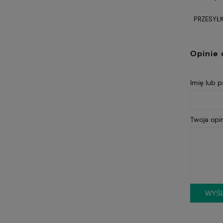
PRZESYŁK
Opinie 
Imię lub 
Twoja opin
WYŚL