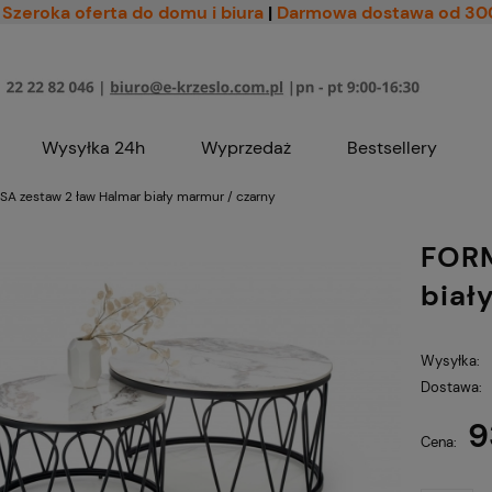
Szeroka oferta do domu i biura
|
Darmowa dostawa od 30
Wysyłka 24h
Wyprzedaż
Bestsellery
A zestaw 2 ław Halmar biały marmur / czarny
FORM
biał
Wysyłka:
Dostawa:
9
Cena nie zawiera ewe
Cena:
płatności