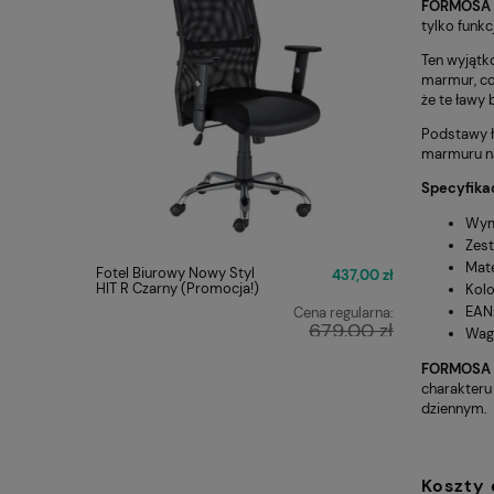
FORMOSA z
tylko funk
Ten wyjątk
marmur, co 
że te ławy 
Podstawy ł
marmuru na
Specyfikac
Wymi
Zest
Mate
Fotel Biurowy Nowy Styl
Fotel Obr
437,00 zł
HIT R Czarny (Promocja!)
ERGON 2 
Kolo
EAN
Cena regularna:
679,00 zł
Wag
Najniższa cena:
449,00 zł
FORMOSA z
charakteru
dziennym.
Koszty