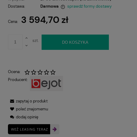
Dostawa:
Darmowa
sprawdź formy dostawy
Cena nie zawiera ewentualnych kosztów płatności
3 594,70 zł
Cena:
szt.
DO KOSZYKA
Ocena:
Producent:
zapytaj o produkt
poleć znajomemu
dodaj opinię
WEŹ LEASING TERAZ