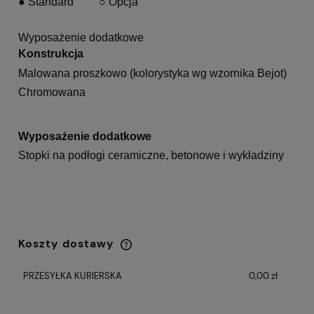
●
Standard
○
Opcja
Wyposażenie dodatkowe
Konstrukcja
Malowana proszkowo (kolorystyka wg wzornika Bejot)
Chromowana
Wyposażenie dodatkowe
Stopki na podłogi ceramiczne, betonowe i wykładziny
Koszty dostawy
Cena nie zawiera ewentualnych kosztów
płatności
PRZESYŁKA KURIERSKA
0,00 zł