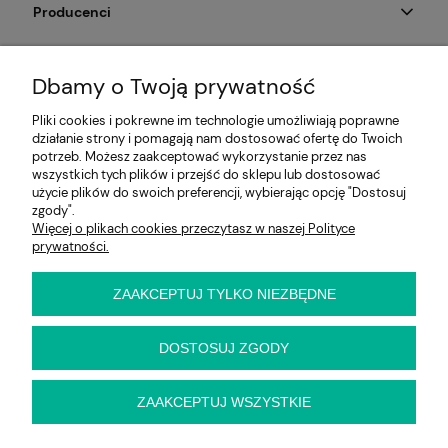
Producenci
Moje konto
Dbamy o Twoją prywatność
Na skróty
Pliki cookies i pokrewne im technologie umożliwiają poprawne
działanie strony i pomagają nam dostosować ofertę do Twoich
Informacje
potrzeb. Możesz zaakceptować wykorzystanie przez nas
wszystkich tych plików i przejść do sklepu lub dostosować
użycie plików do swoich preferencji, wybierając opcję "Dostosuj
zgody".
Więcej o plikach cookies przeczytasz w naszej Polityce
E-KRZESŁO
prywatności.
Biuro handlowe (bez ekspozycji). Prosimy o wcześniejszy
kontakt przed wizytą
ul. Cynamonowa 2,
ZAAKCEPTUJ TYLKO NIEZBĘDNE
56-410 Dobroszyce,
woj. dolnośląskie
Kontakt:
DOSTOSUJ ZGODY
pn-pt 9:00 - 16:30
22 22 82 046
,
biuro@e-krzeslo.com.pl
ZAAKCEPTUJ WSZYSTKIE