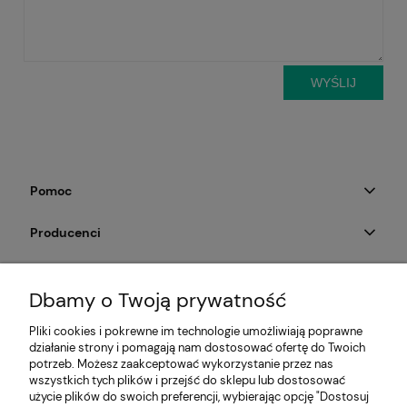
WYŚLIJ
Pomoc
Producenci
Moje konto
Dbamy o Twoją prywatność
Na skróty
Pliki cookies i pokrewne im technologie umożliwiają poprawne
działanie strony i pomagają nam dostosować ofertę do Twoich
Informacje
potrzeb. Możesz zaakceptować wykorzystanie przez nas
wszystkich tych plików i przejść do sklepu lub dostosować
użycie plików do swoich preferencji, wybierając opcję "Dostosuj