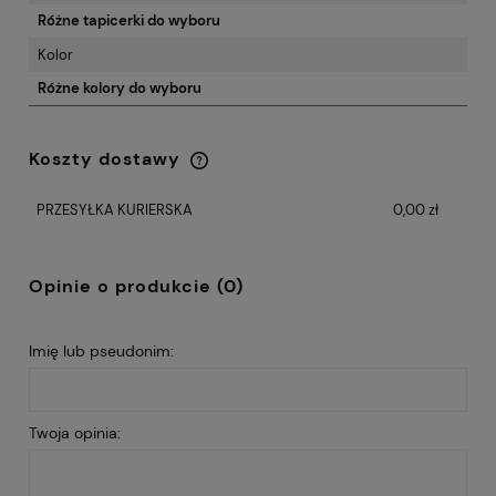
Różne tapicerki do wyboru
Kolor
Różne kolory do wyboru
Koszty dostawy
Cena nie zawiera ewentualnych kosztów
płatności
PRZESYŁKA KURIERSKA
0,00 zł
Opinie o produkcie (0)
Imię lub pseudonim:
Twoja opinia: