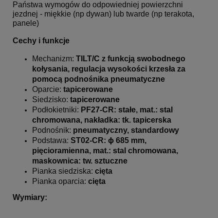
Państwa wymogów do odpowiedniej powierzchni
jezdnej - miękkie (np dywan) lub twarde (np terakota,
panele)
Cechy i funkcje
Mechanizm:
TILT
/C z funkcją swobodnego
kołysania, regulacja wysokości krzesła za
pomocą podnośnika pneumatyczne
Oparcie:
tapicerowane
Siedzisko:
tapicerowane
Podłokietniki:
PF27
-CR: stałe, mat.: stal
chromowana, nakładka: tk. tapicerska
Podnośnik:
pneumatyczny, standardowy
Podstawa:
ST02
-CR: ϕ 685 mm,
pięcioramienna, mat.: stal chromowana,
maskownica: tw. sztuczne
Pianka siedziska:
cięta
Pianka oparcia:
cięta
Wymiary: