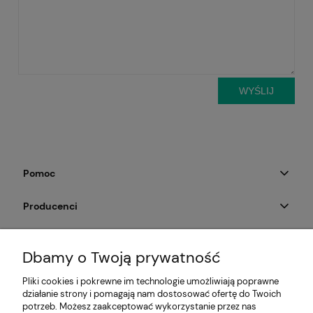
WYŚLIJ
Pomoc
Producenci
Moje konto
Dbamy o Twoją prywatność
Na skróty
Pliki cookies i pokrewne im technologie umożliwiają poprawne
działanie strony i pomagają nam dostosować ofertę do Twoich
Informacje
potrzeb. Możesz zaakceptować wykorzystanie przez nas