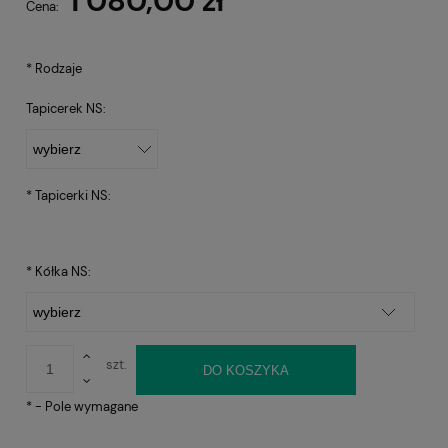
1 080,00 zł
Cena:
*
Rodzaje
Tapicerek NS:
*
Tapicerki NS:
*
Kółka NS:
szt.
DO KOSZYKA
*
- Pole wymagane