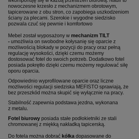
wkomponuję się w każdą przestrzeń biurową. Nadir to
nowoczesne krzesło z mechanizmem obrotowym,
tapicerowane z obu stron, co zapobiega uszkodzeniom
ściany za plecami. Szerokie i wygodne siedzisko
pozwala czuć się pewnie i komfortowo
Mebel został wyposażony w
mechanizm TILT
-
umożliwia on swobodne kołysanię się oparcie z
możliwością blokady w pozycji do pracy oraz pełną
regulację wysokości, dzięki czemu możemy
dostosować fotel do swoich potrzeb. Dodatkowo fotel
posiada pokrętło dzięki czemu możemy regulować siłę
oporu oparcia.
Odpowiednio wyprofilowane oparcie oraz liczne
możliwości regulacji siedziska MEFISTO
sprawiają, że
bez przeszkód można skupić się wyłącznie na pracy.
Stabilność zapewnia podstawa jezdna, wykonana
z metalu.
Fotel biurowy
posiada stałe podłokietniki ze stali
chromowanej z miękką nakładką tapicerską.
Do fotela można dobrać
kółka
dopasowane do