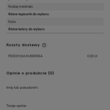
Rodzaj materiału
Różne tapicerki do wyboru
Kolor
Różne kolory do wyboru
Koszty dostawy
Cena nie zawiera ewentualnych kosztów
płatności
PRZESYŁKA KURIERSKA
0,00 zł
Opinie o produkcie (0)
Imię lub pseudonim:
Twoja opinia: