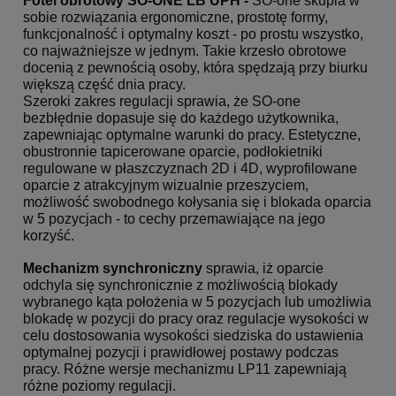
Fotel obrotowy SO-ONE LB UPH -
SO-one skupia w
sobie rozwiązania ergonomiczne, prostotę formy,
funkcjonalność i optymalny koszt - po prostu wszystko,
co najważniejsze w jednym. Takie krzesło obrotowe
docenią z pewnością osoby, która spędzają przy biurku
większą część dnia pracy.
Szeroki zakres regulacji sprawia, że SO-one
bezbłędnie dopasuje się do każdego użytkownika,
zapewniając optymalne warunki do pracy. Estetyczne,
obustronnie tapicerowane oparcie, podłokietniki
regulowane w płaszczyznach 2D i 4D, wyprofilowane
oparcie z atrakcyjnym wizualnie przeszyciem,
możliwość swobodnego kołysania się i blokada oparcia
w 5 pozycjach - to cechy przemawiające na jego
korzyść.
Mechanizm synchroniczny
sprawia, iż oparcie
odchyla się synchronicznie z możliwością blokady
wybranego kąta położenia w 5 pozycjach lub umożliwia
blokadę w pozycji do pracy oraz regulacje wysokości w
celu dostosowania wysokości siedziska do ustawienia
optymalnej pozycji i prawidłowej postawy podczas
pracy. Różne wersje mechanizmu LP11 zapewniają
różne poziomy regulacji.