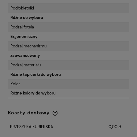
Podłokietniki
Różne do wyboru
Rodzaj fotela
Ergonomiczny
Rodzaj mechanizmu
zaawansowany
Rodzaj materiału
Różne tapicerki do wyboru
Kolor
Różne kolory do wyboru
Koszty dostawy
Cena nie zawiera ewentualnych kosztów
płatności
PRZESYŁKA KURIERSKA
0,00 zł