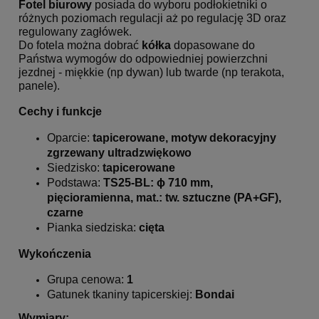
Fotel biurowy
posiada do wyboru podłokietniki o
różnych poziomach regulacji aż po regulację 3D oraz
regulowany zagłówek.
Do fotela można dobrać
kółka
dopasowane do
Państwa wymogów do odpowiedniej powierzchni
jezdnej - miękkie (np dywan) lub twarde (np terakota,
panele).
Cechy i funkcje
Oparcie:
tapicerowane, motyw dekoracyjny
zgrzewany ultradzwiękowo
Siedzisko:
tapicerowane
Podstawa:
TS25
-BL: ϕ 710 mm,
pięcioramienna, mat.: tw. sztuczne (PA+GF),
czarne
Pianka siedziska:
cięta
Wykończenia
Grupa cenowa:
1
Gatunek tkaniny tapicerskiej:
Bondai
Wymiary: