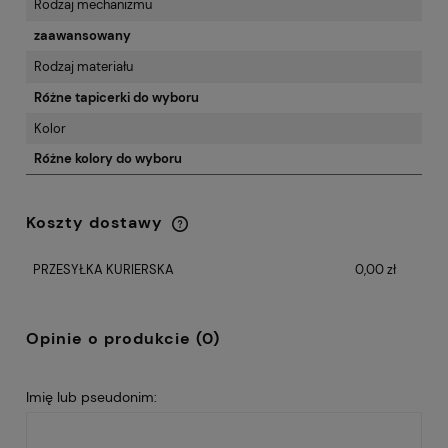
Rodzaj mechanizmu
zaawansowany
Rodzaj materiału
Różne tapicerki do wyboru
Kolor
Różne kolory do wyboru
Koszty dostawy
Cena nie zawiera ewentualnych kosztów
płatności
PRZESYŁKA KURIERSKA
0,00 zł
Opinie o produkcie (0)
Imię lub pseudonim: