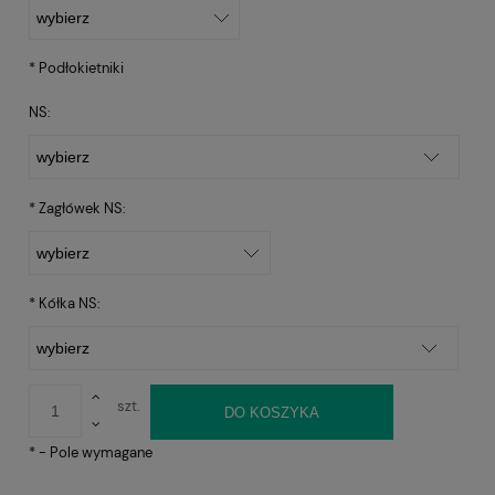
*
Podłokietniki
NS:
*
Zagłówek NS:
*
Kółka NS:
szt.
DO KOSZYKA
*
- Pole wymagane