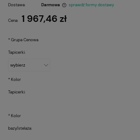
Dostawa:
Darmowa
sprawdź formy dostawy
Cena nie zawiera ewentualnych kosztów płatności
1 967,46 zł
Cena:
*
Grupa Cenowa
Tapicerki:
*
Kolor
Tapicerki:
*
Kolor
bazy/stelaża: