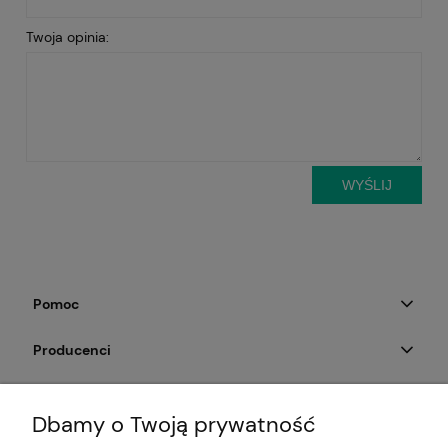
Twoja opinia:
WYŚLIJ
Pomoc
Producenci
Moje konto
Dbamy o Twoją prywatność
Na skróty