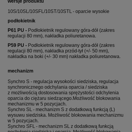
wersje produktu
10S/10SL/10SFL/10ST/10STL - oparcie wysokie
podłokietnik
P61 PU -
Podłokietnik regulowany góra-dół (zakres
regulacji 80 mm), nakładka poliuretanowa.
P59 PU -
Podłokietnik regulowany góra-dół (zakres
regulacji 80 mm), nakładka przód-tył (+/- 50 mm),
nakładka na boki (+/- 30 mm) nakładka poliuretanowa.
mechanizm
Synchro S - regulacja wysokości siedziska, regulacja
synchronicznego odchylania oparcia / siedziska
z możliwością dostosowania sprężystości odchylenia
oparcia do ciężaru siedzącego.Możliwość blokowania
mechanizmu w 5 pozycjach.
Synchro SL - mechanizm S z dodatkową funkcją (L)
wysuwu siedziska. Możliwość blokowania mechanizmu
w 5 pozycjach.
Synchro SFL - mechanizm SL z dodatkową funkcją
pochylenia siedziska i oparcia. Możliwość blokowania