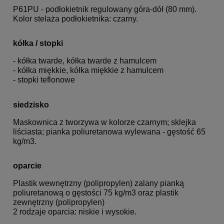
P61PU - podłokietnik regulowany góra-dół (80 mm).
Kolor stelaża podłokietnika: czarny.
kółka / stopki
- kółka twarde, kółka twarde z hamulcem
- kółka miękkie, kółka miękkie z hamulcem
- stopki teflonowe
siedzisko
Maskownica z tworzywa w kolorze czarnym; sklejka
liściasta; pianka poliuretanowa wylewana - gęstość 65
kg/m3.
oparcie
Plastik wewnętrzny (polipropylen) zalany pianką
poliuretanową o gęstości 75 kg/m3 oraz plastik
zewnętrzny (polipropylen)
2 rodzaje oparcia: niskie i wysokie.