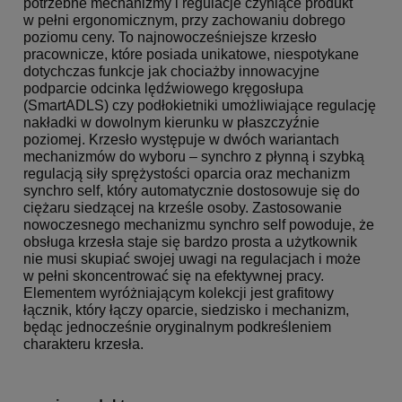
potrzebne mechanizmy i regulacje czyniące produkt
w pełni ergonomicznym, przy zachowaniu dobrego
poziomu ceny. To najnowocześniejsze krzesło
pracownicze, które posiada unikatowe, niespotykane
dotychczas funkcje jak chociażby innowacyjne
podparcie odcinka lędźwiowego kręgosłupa
(SmartADLS) czy podłokietniki umożliwiające regulację
nakładki w dowolnym kierunku w płaszczyźnie
poziomej. Krzesło występuje w dwóch wariantach
mechanizmów do wyboru – synchro z płynną i szybką
regulacją siły sprężystości oparcia oraz mechanizm
synchro self, który automatycznie dostosowuje się do
ciężaru siedzącej na krześle osoby. Zastosowanie
nowoczesnego mechanizmu synchro self powoduje, że
obsługa krzesła staje się bardzo prosta a użytkownik
nie musi skupiać swojej uwagi na regulacjach i może
w pełni skoncentrować się na efektywnej pracy.
Elementem wyróżniającym kolekcji jest grafitowy
łącznik, który łączy oparcie, siedzisko i mechanizm,
będąc jednocześnie oryginalnym podkreśleniem
charakteru krzesła.