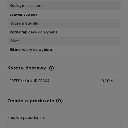
Rodzaj mechanizmu
zaawansowany
Rodzaj materiału
Różne tapicerki do wyboru
Kolor
Różne kolory do wyboru
Koszty dostawy
Cena nie zawiera ewentualnych kosztów
płatności
PRZESYŁKA KURIERSKA
0,00 zł
Opinie o produkcie (0)
Imię lub pseudonim: