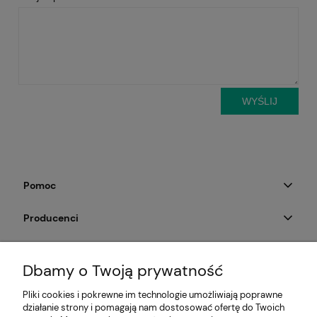
WYŚLIJ
Pomoc
Producenci
Moje konto
Dbamy o Twoją prywatność
Na skróty
Pliki cookies i pokrewne im technologie umożliwiają poprawne
działanie strony i pomagają nam dostosować ofertę do Twoich
Informacje