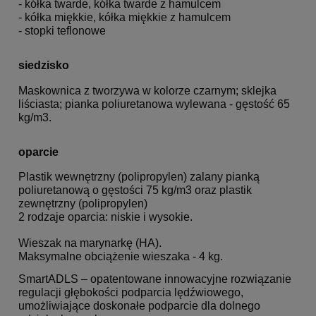
- kółka twarde, kółka twarde z hamulcem
- kółka miękkie, kółka miękkie z hamulcem
- stopki teflonowe
siedzisko
Maskownica z tworzywa w kolorze czarnym; sklejka
liściasta; pianka poliuretanowa wylewana - gęstość 65
kg/m3.
oparcie
Plastik wewnętrzny (polipropylen) zalany pianką
poliuretanową o gęstości 75 kg/m3 oraz plastik
zewnętrzny (polipropylen)
2 rodzaje oparcia: niskie i wysokie.
Wieszak na marynarkę (HA).
Maksymalne obciążenie wieszaka - 4 kg.
SmartADLS – opatentowane innowacyjne rozwiązanie
regulacji głębokości podparcia lędźwiowego,
umożliwiające doskonałe podparcie dla dolnego