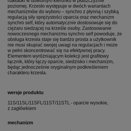
nakładki w dowolnym kierunku w płaszczyźnie
poziomej. Krzesło występuje w dwóch wariantach
mechanizmów do wyboru – synchro z płynną i szybką
regulacją siły sprężystości oparcia oraz mechanizm
synchro self, który automatycznie dostosowuje się do
ciężaru siedzącej na krześle osoby. Zastosowanie
nowoczesnego mechanizmu synchro self powoduje, że
obsługa krzesła staje się bardzo prosta a użytkownik
nie musi skupiać swojej uwagi na regulacjach i może
w pełni skoncentrować się na efektywnej pracy.
Elementem wyróżniającym kolekcji jest grafitowy
łącznik, który łączy oparcie, siedzisko i mechanizm,
będąc jednocześnie oryginalnym podkreśleniem
charakteru krzesła.
wersje produktu
11S/11SL/11SFL/11ST/11STL - oparcie wysokie,
z zagłówkiem
mechanizm