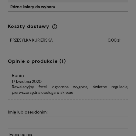
Różne kolory do wyboru
Koszty dostawy
Cena nie zawiera ewentualnych kosztów
płatności
PRZESYŁKA KURIERSKA
0,00 zł
Opinie o produkcie (1)
Ronin
17 kwietnia 2020
Rewelacyjny fotel, ogromna wygoda, świetne regulacje,
pierwszorzędna obsługa w sklepie
Imię lub pseudonim:
Twoja opinia: