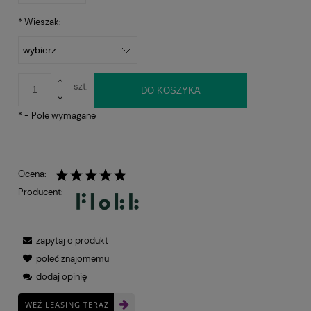
*
Wieszak:
szt.
DO KOSZYKA
*
- Pole wymagane
Ocena:
Producent:
zapytaj o produkt
poleć znajomemu
dodaj opinię
WEŹ LEASING TERAZ