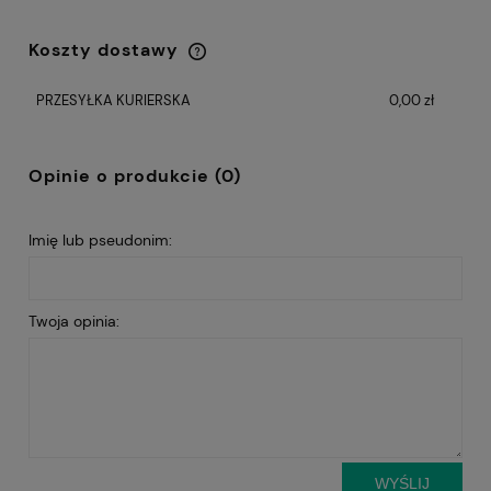
Koszty dostawy
Cena nie zawiera ewentualnych kosztów
płatności
PRZESYŁKA KURIERSKA
0,00 zł
Opinie o produkcie (0)
Imię lub pseudonim:
Twoja opinia:
WYŚLIJ