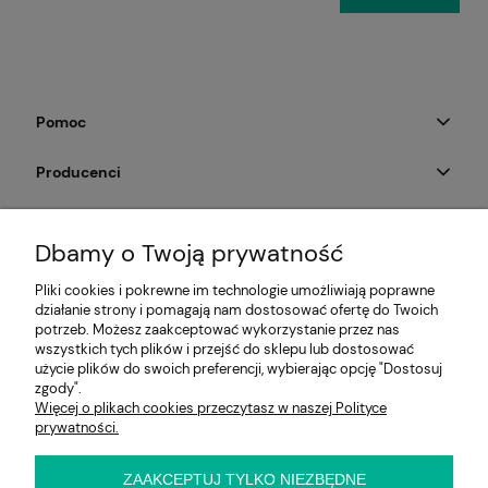
Pomoc
Producenci
Moje konto
Dbamy o Twoją prywatność
Na skróty
Pliki cookies i pokrewne im technologie umożliwiają poprawne
działanie strony i pomagają nam dostosować ofertę do Twoich
Informacje
potrzeb. Możesz zaakceptować wykorzystanie przez nas
wszystkich tych plików i przejść do sklepu lub dostosować
użycie plików do swoich preferencji, wybierając opcję "Dostosuj
zgody".
Więcej o plikach cookies przeczytasz w naszej Polityce
E-KRZESŁO
prywatności.
Biuro handlowe (bez ekspozycji). Prosimy o wcześniejszy
kontakt przed wizytą
ul. Cynamonowa 2,
ZAAKCEPTUJ TYLKO NIEZBĘDNE