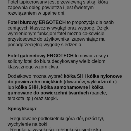
Fotel tapicerowany jest przewiewną siatką, która
zapewnia obieg powietrza i jest świetnym
rozwiązaniem w upalne dni.
Fotel biurowy ERGOTECH
to propozycja dla osób
ceniących klasyczny wygląd oraz wygodę.
Dzięki
wymienionym funkcjom fotel można całkowicie
przystosować do użytkownika, zapewniając mu
ponadprzeciętną wygodę siedzenia.
Fotel gabinetowy ERGOTECH
to nowoczesny i
solidny fotel do biura dedykowany wielbicielom
klasycznego wzornictwa.
Dodatkowo można wybrać
kółka SH
i
kółka nylonowe
do powierzchni miękkich
(dywanów, wykładzin itp.)
lub
kółka SHH, kółka samohamowne
i
kółka
gumowane
do powierzchni twardych
(panele,
terakota itp.) oraz stopki.
Specyfikacja:
- Regulowane podłokietniki góra-dół, przód-tył,
wychylenie na boki
- Regulacja wysokości i głębokości siedziska