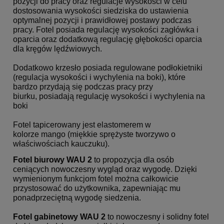
pozycji do pracy oraz regulacje wysokości w celu
dostosowania wysokości siedziska do ustawienia
optymalnej pozycji i prawidłowej postawy podczas
pracy. Fotel posiada regulację wysokości zagłówka i
oparcia oraz dodatkową regulację głębokości oparcia
dla kręgów lędźwiowych.
Dodatkowo krzesło posiada regulowane podłokietniki
(regulacja wysokości i wychylenia na boki), które
bardzo przydają się podczas pracy przy
biurku, posiadają regulację wysokości i wychylenia na
boki
Fotel tapicerowany jest elastomerem w
kolorze mango (miękkie sprężyste tworzywo o
właściwościach kauczuku).
Fotel biurowy
WAU 2
to propozycja dla osób
ceniących nowoczesny wygląd oraz wygodę.
Dzięki
wymienionym funkcjom fotel można całkowicie
przystosować do użytkownika, zapewniając mu
ponadprzeciętną wygodę siedzenia.
Fotel gabinetowy
WAU 2
to nowoczesny i solidny fotel