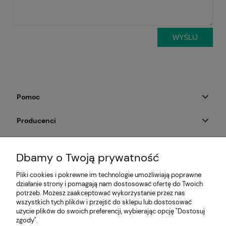
WYŚLIJ
Pomoc
Producenci
Moje konto
Dbamy o Twoją prywatność
Na skróty
Pliki cookies i pokrewne im technologie umożliwiają poprawne
działanie strony i pomagają nam dostosować ofertę do Twoich
Informacje
potrzeb. Możesz zaakceptować wykorzystanie przez nas
wszystkich tych plików i przejść do sklepu lub dostosować
użycie plików do swoich preferencji, wybierając opcję "Dostosuj
zgody".