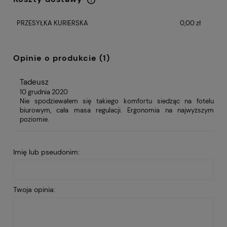
Cena nie zawiera ewentualnych kosztów
płatności
PRZESYŁKA KURIERSKA
0,00 zł
Opinie o produkcie (1)
Tadeusz
10 grudnia 2020
Nie spodziewałem się takiego komfortu siedząc na fotelu
biurowym, cała masa regulacji. Ergonomia na najwyższym
poziomie.
Imię lub pseudonim:
Twoja opinia: