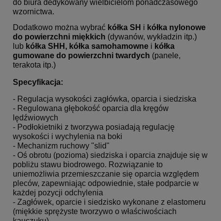
do biura dedykowany wielbicielom ponadczasowego
wzornictwa.
Dodatkowo można wybrać
kółka SH
i
kółka nylonowe
do powierzchni miękkich
(dywanów, wykładzin itp.)
lub
kółka SHH, kółka samohamowne
i
kółka
gumowane
do powierzchni twardych
(panele,
terakota itp.)
Specyfikacja:
- Regulacja wysokości zagłówka, oparcia i siedziska
- Regulowana głębokość oparcia dla kręgów
lędźwiowych
- Podłokietniki z tworzywa posiadają regulację
wysokości i wychylenia na boki
- Mechanizm ruchowy "slid"
- Oś obrotu (pozioma) siedziska i oparcia znajduje się w
pobliżu stawu biodrowego. Rozwiązanie to
uniemożliwia przemieszczanie się oparcia względem
pleców, zapewniając odpowiednie, stałe podparcie w
każdej pozycji odchylenia
- Zagłówek, oparcie i siedzisko wykonane z elastomeru
(miękkie sprężyste tworzywo o właściwościach
kauczuku)