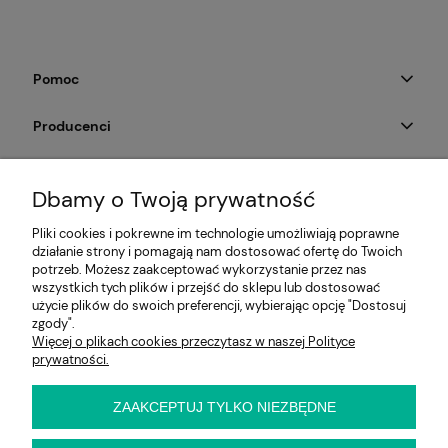
Pomoc
Producenci
Moje konto
Dbamy o Twoją prywatność
Na skróty
Pliki cookies i pokrewne im technologie umożliwiają poprawne
działanie strony i pomagają nam dostosować ofertę do Twoich
Informacje
potrzeb. Możesz zaakceptować wykorzystanie przez nas
wszystkich tych plików i przejść do sklepu lub dostosować
użycie plików do swoich preferencji, wybierając opcję "Dostosuj
zgody".
Więcej o plikach cookies przeczytasz w naszej Polityce
E-KRZESŁO
prywatności.
Biuro handlowe (bez ekspozycji). Prosimy o wcześniejszy
kontakt przed wizytą
ul. Cynamonowa 2,
ZAAKCEPTUJ TYLKO NIEZBĘDNE
56-410 Dobroszyce,
woj. dolnośląskie