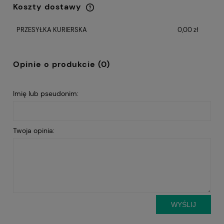
Koszty dostawy
Cena nie zawiera ewentualnych kosztów
płatności
PRZESYŁKA KURIERSKA
0,00 zł
Opinie o produkcie (0)
Imię lub pseudonim:
Twoja opinia:
WYŚLIJ