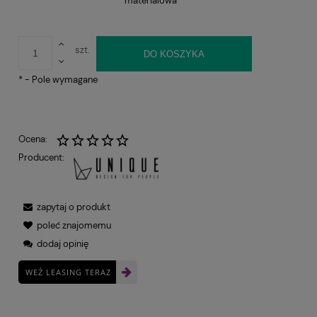
materialowa
szt.
DO KOSZYKA
*
- Pole wymagane
Ocena:
Producent:
zapytaj o produkt
poleć znajomemu
dodaj opinię
WEŹ LEASING TERAZ