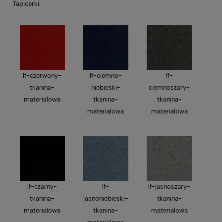
Tapicerki:
lf-czerwony-
lf-ciemno-
lf-
tkanina-
niebieski-
ciemnoszary-
materialowa
tkanina-
tkanina-
materialowa
materialowa
lf-czarny-
lf-
lf-jasnoszary-
tkanina-
jasnoniebieski-
tkanina-
materialowa
tkanina-
materialowa